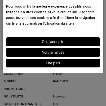
Fiche technique
Pour vous offrir la meilleure expérience possible, nous
utilisons d'autres cookies. Si vous cliquez sur "J'accepte",
MATIERE
Microfibre
acceptez vous ces cookies afin d'améliorer la navigation
COULEUR DOMINANTE
Jaune
sur le site et d'analyser l'utilisation du site ?
MARQUE
HERITAGE
STYLE
Tendance
Oui, j'accepte
GENRE
Homme
COULEUR DIFFERENCIANTE
Noir
Non, je refuse
TYPE PRODUIT
Boxer Long
Lire plus
UNIVERS
Nourriture
COLLECTION
Fruits
MODELE
BANANES
PROMOTIONS
-
NOUVEAUTE
Nouveau
FABRICATION FRANCAISE
Oui