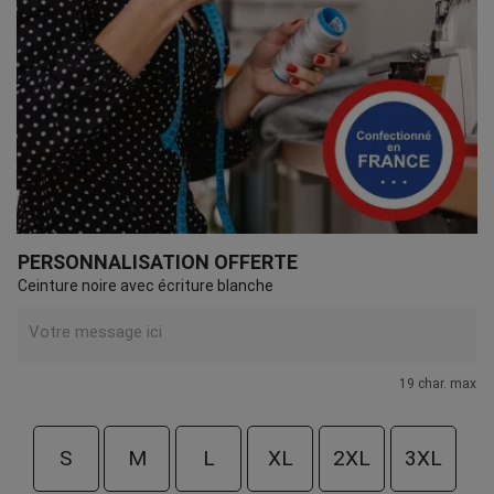
PERSONNALISATION OFFERTE
Ceinture noire avec écriture blanche
19 char. max
S
M
L
XL
2XL
3XL