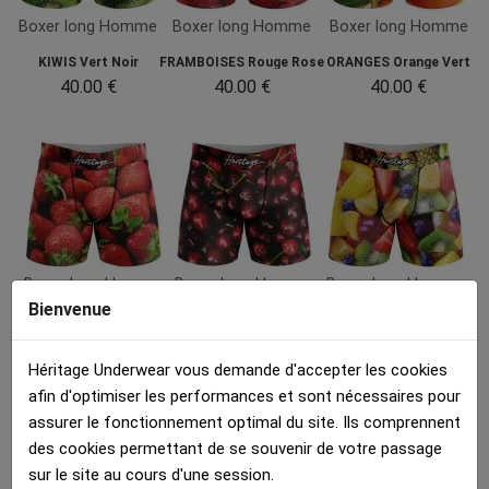
Boxer long Homme
Boxer long Homme
Boxer long Homme
KIWIS Vert Noir
FRAMBOISES Rouge Rose
ORANGES Orange Vert
40.00 €
40.00 €
40.00 €
Boxer long Homme
Boxer long Homme
Boxer long Homme
Bienvenue
FRAISES Rouge Vert
CERISES Rouge Noir
MULTIFRUITS...
40.00 €
40.00 €
40.00 €
Héritage Underwear vous demande d'accepter les cookies
afin d'optimiser les performances et sont nécessaires pour
Détails :
assurer le fonctionnement optimal du site. Ils comprennent
des cookies permettant de se souvenir de votre passage
sur le site au cours d'une session.