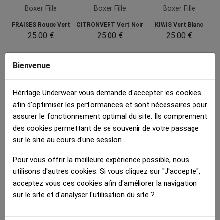
Boxer Fille
Boxer Fille
Boxer Fille
FRAISES Rouge Vert
CITRONVERT Vert Noir
KIWIS Vert Blanc
25.00 €
25.00 €
25.00 €
Détails :
Bienvenue
Héritage Underwear vous demande d'accepter les cookies
afin d'optimiser les performances et sont nécessaires pour
Fiche technique
assurer le fonctionnement optimal du site. Ils comprennent
des cookies permettant de se souvenir de votre passage
MATIERE
Microfibre
sur le site au cours d'une session.
COULEUR DOMINANTE
Jaune
Pour vous offrir la meilleure expérience possible, nous
MARQUE
HERITAGE
utilisons d'autres cookies. Si vous cliquez sur "J'accepte",
STYLE
Tendance
acceptez vous ces cookies afin d'améliorer la navigation
GENRE
Fille
sur le site et d'analyser l'utilisation du site ?
COULEUR DIFFERENCIANTE
Noir