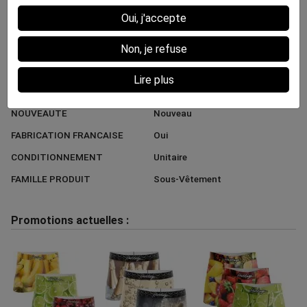
TYPE PRODUIT
Boxer
Oui, j'accepte
UNIVERS
Nourriture
COLLECTION
Fruits
Non, je refuse
MODELE
BANANES
Lire plus
PROMOTIONS
-
NOUVEAUTE
Nouveau
FABRICATION FRANCAISE
Oui
CONDITIONNEMENT
Unitaire
FAMILLE PRODUIT
Sous-Vêtement
Promotions actuelles :