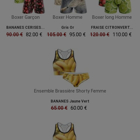
Boxer Garçon
Boxer Homme
Boxer long Homme
BANANES CERISES...
Gris Or
FRAISE CITRONVERT...
90.00 €
82.00 €
105.00 €
95.00 €
120.00 €
110.00 €
Ensemble Brassière Shorty Femme
BANANES Jaune Vert
65.00 €
60.00 €