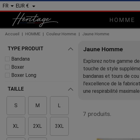


EUR €
FR
HOMME
Accueil
HOMME
Couleur Homme
Jaune Homme
TYPE PRODUIT
Jaune Homme
Bandana
Explorez notre gamme de 
Boxer
touche de style supplémen
Boxer Long
bandanas et tours de cou 
l'excellence de la fabric
TAILLE
une respirabilité maximale
S
M
L
7 produits.
XL
2XL
3XL