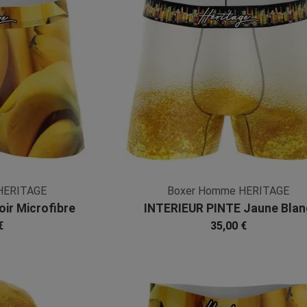
HERITAGE
Boxer Homme HERITAGE
ir Microfibre
INTERIEUR PINTE Jaune Blan
Microfibre
€
35,00 €