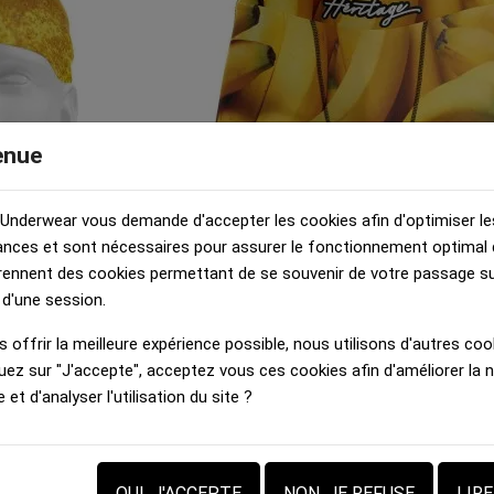
enue
 Underwear vous demande d'accepter les cookies afin d'optimiser le
nces et sont nécessaires pour assurer le fonctionnement optimal d
rennent des cookies permettant de se souvenir de votre passage sur
 HERITAGE
Boxer long Homme HERITAGE
 d'une session.
 Jaune Blanc
BANANES Jaune Noir Microfib
bre
 offrir la meilleure expérience possible, nous utilisons d'autres cook
€
40,00 €
uez sur "J'accepte", acceptez vous ces cookies afin d'améliorer la 
e et d'analyser l'utilisation du site ?
OUI, J'ACCEPTE
NON, JE REFUSE
LIR