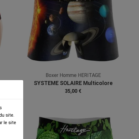
Boxer Homme HERITAGE
SYSTEME SOLAIRE Multicolore
Marine Microfibre
35,00 €
s
u site.
 le site