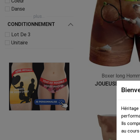
Coeur
Danse
plus...
CONDITIONNEMENT
Lot De 3
Unitaire
Boxer long Hom
JOUEUSE TENNIS 
Bienv
Microf
40,00
Héritage
performa
Ils comp
au cours