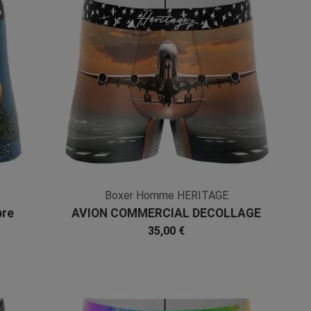
Boxer Homme HERITAGE
bre
AVION COMMERCIAL DECOLLAGE
PISTE Orange Gris Microfibre
35,00 €