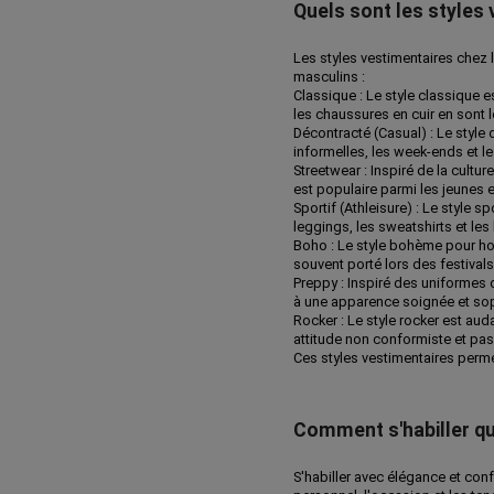
Quels sont les styles
Les styles vestimentaires chez 
masculins :
Classique : Le style classique 
les chaussures en cuir en sont 
Décontracté (Casual) : Le style d
informelles, les week-ends et les
Streetwear : Inspiré de la cult
est populaire parmi les jeunes e
Sportif (Athleisure) : Le style 
leggings, les sweatshirts et les
Boho : Le style bohème pour ho
souvent porté lors des festivals
Preppy : Inspiré des uniformes 
à une apparence soignée et sop
Rocker : Le style rocker est au
attitude non conformiste et pas
Ces styles vestimentaires perme
Comment s'habiller q
S'habiller avec élégance et con