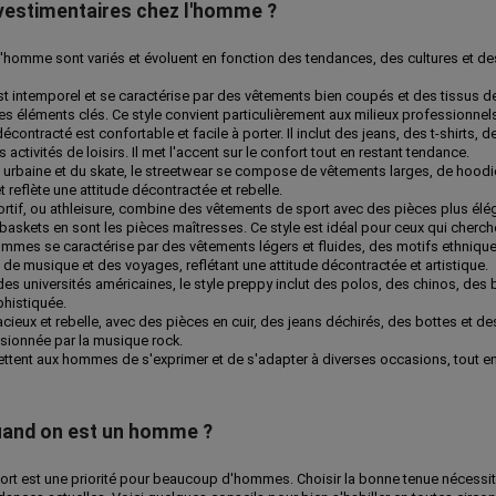
 vestimentaires chez l'homme ?
l'homme sont variés et évoluent en fonction des tendances, des cultures et de
est intemporel et se caractérise par des vêtements bien coupés et des tissus d
les éléments clés. Ce style convient particulièrement aux milieux professionnel
écontracté est confortable et facile à porter. Il inclut des jeans, des t-shirts, 
 activités de loisirs. Il met l'accent sur le confort tout en restant tendance.
ure urbaine et du skate, le streetwear se compose de vêtements larges, de hoo
t reflète une attitude décontractée et rebelle.
sportif, ou athleisure, combine des vêtements de sport avec des pièces plus élé
 baskets en sont les pièces maîtresses. Ce style est idéal pour ceux qui cherche
mmes se caractérise par des vêtements légers et fluides, des motifs ethniques
 de musique et des voyages, reflétant une attitude décontractée et artistique.
des universités américaines, le style preppy inclut des polos, des chinos, des 
histiquée.
dacieux et rebelle, avec des pièces en cuir, des jeans déchirés, des bottes et 
sionnée par la musique rock.
ttent aux hommes de s'exprimer et de s'adapter à diverses occasions, tout en r
uand on est un homme ?
fort est une priorité pour beaucoup d'hommes. Choisir la bonne tenue nécessit