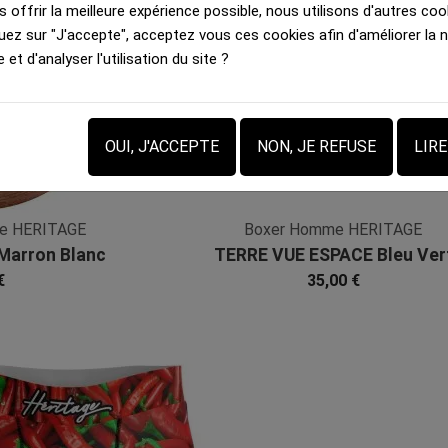
 offrir la meilleure expérience possible, nous utilisons d'autres cook
uez sur "J'accepte", acceptez vous ces cookies afin d'améliorer la 
e et d'analyser l'utilisation du site ?
OUI, J'ACCEPTE
NON, JE REFUSE
LIR
te HERITAGE
Boxer Homme HERITAGE
Marron Blanc
TERRE VUE ESPACE Bleu Ver
bre
Microfibre
€
35,00 €