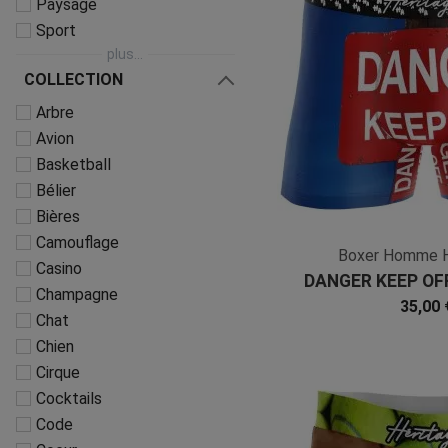
Paysage
Sport
plus...
COLLECTION
Arbre
Avion
Basketball
Bélier
Bières
Camouflage
Boxer Homme 
Casino
DANGER KEEP OFF
Champagne
Microfi
35,00 
Chat
Chien
Cirque
Cocktails
Code