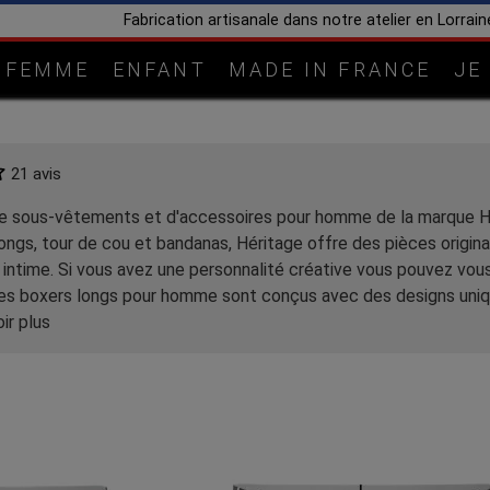
Livraison OFFERTE dès 80€ en France
FEMME
ENFANT
MADE IN FRANCE
JE
21 avis
de sous-vêtements et d'accessoires pour homme de la marque H
longs, tour de cou et bandanas, Héritage offre des pièces origin
 intime. Si vous avez une personnalité créative vous pouvez v
les boxers longs pour homme sont conçus avec des designs uniq
ir plus