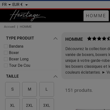


EUR €
FR
HOMME
Accueil
HOMME
TYPE PRODUIT
HOMME
Bandana
Découvrez la collection 
Boxer
variée de boxers, boxers 
Boxer Long
unique à votre garde-robe
Tour De Cou
les boxers classiques et 
couleurs éclatantes.
► Vo
TAILLE
S
M
L
151 produits.
XL
2XL
3XL