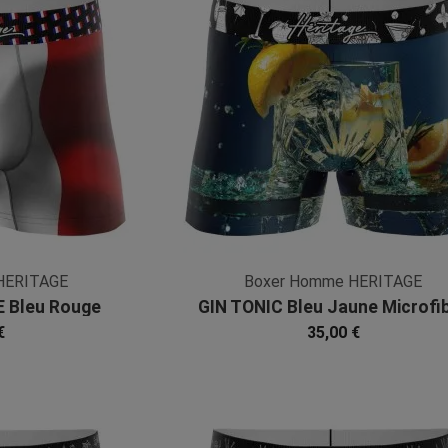
HERITAGE
Boxer Homme HERITAGE
 Bleu Rouge
GIN TONIC Bleu Jaune Microfi
bre
€
35,00 €