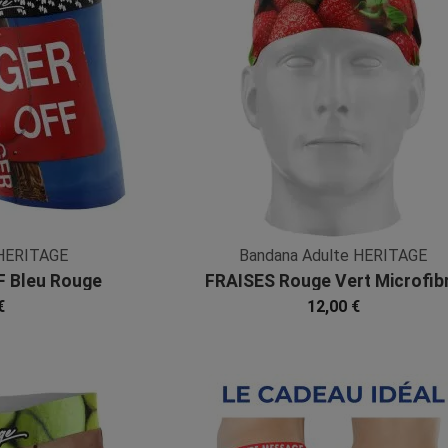
HERITAGE
Bandana Adulte HERITAGE
 Bleu Rouge
FRAISES Rouge Vert Microfib
bre
€
12,00 €