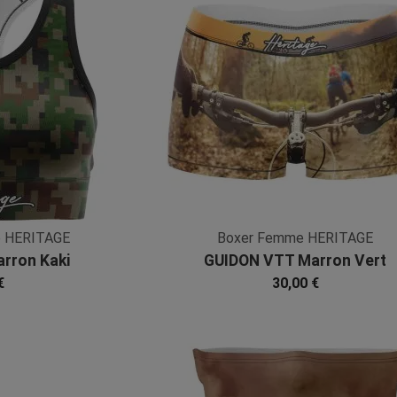
e HERITAGE
Boxer Femme HERITAGE
rron Kaki
GUIDON VTT Marron Vert
bre
Microfibre
€
30,00 €