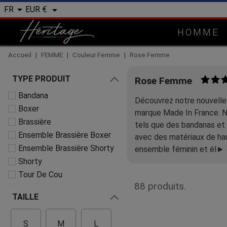


EUR €
FR
HOMME
Accueil
FEMME
Couleur Femme
Rose Femme
TYPE PRODUIT
Rose Femme
Bandana
Découvrez notre nouvelle
Boxer
marque Made In France. N
Brassière
tels que des bandanas et
Ensemble Brassière Boxer
avec des matériaux de hau
Ensemble Brassière Shorty
ensemble féminin et él
► 
Shorty
Tour De Cou
88 produits.
TAILLE
S
M
L