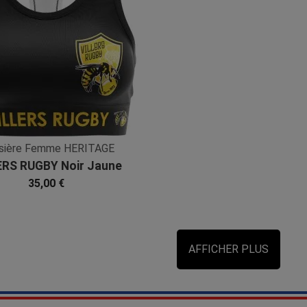
ssière Femme HERITAGE
ERS RUGBY Noir Jaune
Microfibre
35,00 €
AFFICHER PLUS