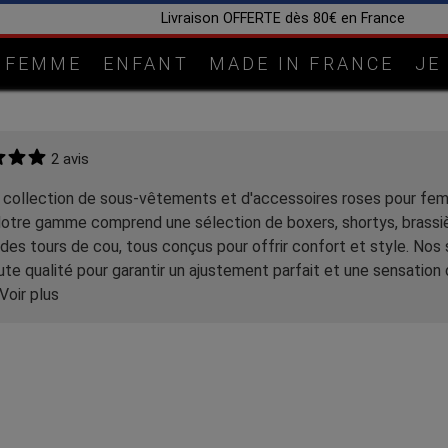
Livraison OFFERTE dès 80€ en France
FEMME
ENFANT
MADE IN FRANCE
JE
2 avis
 collection de sous-vêtements et d'accessoires roses pour femm
otre gamme comprend une sélection de boxers, shortys, brassièr
 des tours de cou, tous conçus pour offrir confort et style. 
te qualité pour garantir un ajustement parfait et une sensation
Voir plus