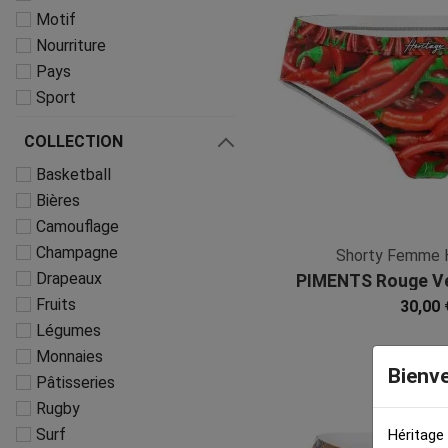
Motif
Nourriture
Pays
Sport
COLLECTION
Basketball
Bières
Camouflage
Champagne
Shorty Femme
Drapeaux
PIMENTS Rouge Ve
Fruits
30,00 
Légumes
Monnaies
Bienv
Pâtisseries
Rugby
Surf
Héritage