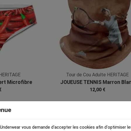
 HERITAGE
Tour de Cou Adulte HERITAGE
rt Microfibre
JOUEUSE TENNIS Marron Bla
Microfibre
€
12,00 €
enue
 Underwear vous demande d'accepter les cookies afin d'optimiser le