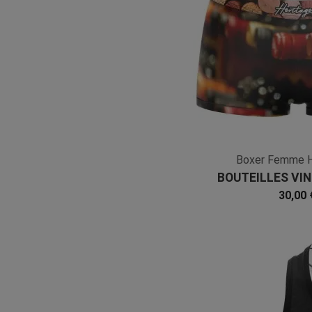
Boxer Femme 
BOUTEILLES VI
Marron Rouge 
30,00 