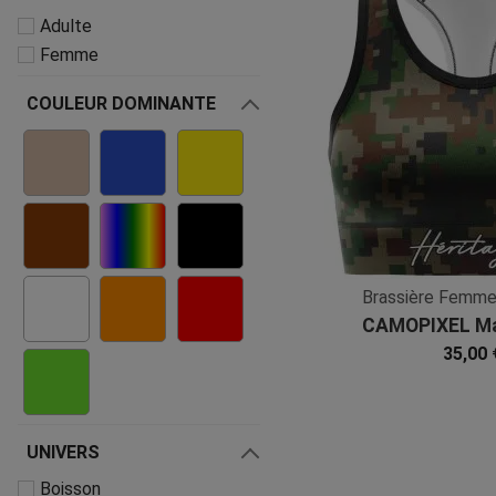
Adulte
Femme
COULEUR DOMINANTE
Brassière Femm
CAMOPIXEL Ma
Microfi
35,00 
UNIVERS
Boisson