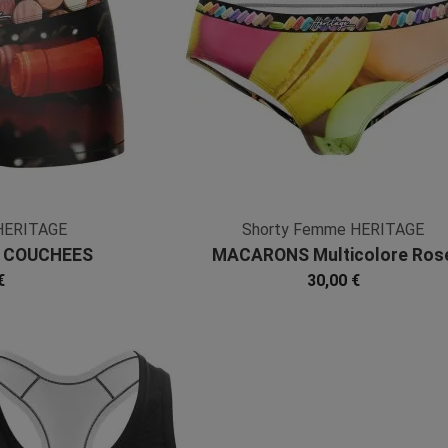
HERITAGE
Shorty Femme HERITAGE
N COUCHEES
MACARONS Multicolore Ros
Microfibre
Microfibre
€
30,00 €