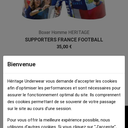
Boxer Homme HERITAGE
SUPPORTERS FRANCE FOOTBALL
Bleu Blanc Microfibre
35,00 €
Bienvenue
Héritage Underwear vous demande d'accepter les cookies
afin d'optimiser les performances et sont nécessaires pour
assurer le fonctionnement optimal du site. Ils comprennent
des cookies permettant de se souvenir de votre passage
sur le site au cours d'une session.
FILTRER
Pour vous offrir la meilleure expérience possible, nous
utilisons d'autres cookies. Si vous cliquez sur "J'accepte",