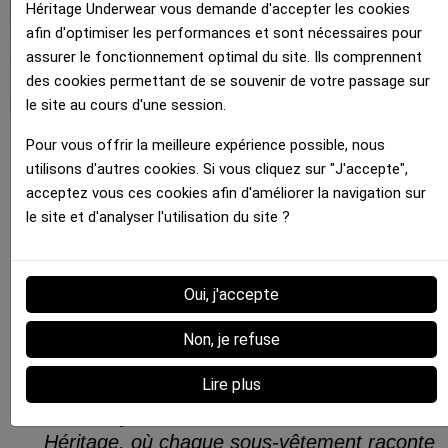
leurs propres boxers. La personnalisation va
Héritage Underwear vous demande d'accepter les cookies
au-delà du simple choix de couleur ; elle permet
afin d'optimiser les performances et sont nécessaires pour
à chacun de créer un sous-vêtement qui lui est
assurer le fonctionnement optimal du site. Ils comprennent
des cookies permettant de se souvenir de votre passage sur
propre, une pièce unique dans sa garde-robe.
le site au cours d'une session.
Pour vous offrir la meilleure expérience possible, nous
"
utilisons d'autres cookies. Si vous cliquez sur "J'accepte",
acceptez vous ces cookies afin d'améliorer la navigation sur
Chez Héritage, nous pensons que chaque
le site et d'analyser l'utilisation du site ?
achat est une histoire en soi, une histoire qui
commence avec le choix conscient de
privilégier la qualité, l'élégance et l'originalité.
Oui, j'accepte
Rejoignez-nous dans cette aventure où
chaque fil raconte l'héritage d'une tradition
Non, je refuse
artisanale, ancrée dans la modernité et
Lire plus
façonnée par le goût du raffinement à la
française. Bienvenue dans l'univers
Héritage, où chaque sous-vêtement raconte