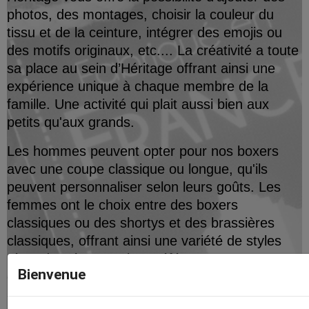
photos, des montages, choisir la couleur du
tissu et de la ceinture, intégrer des emojis ou
des motifs originaux, etc.... La créativité a toute
sa place au sein d’Héritage offrant ainsi une
expérience unique à chaque membre de la
famille. Une activité qui plait aussi bien aux
petits qu'aux grands.
Les hommes peuvent opter pour nos boxers
avec une coupe classique ou longue, qu'ils
peuvent personnaliser selon leurs goûts. Les
femmes ont le choix entre des boxers
classiques ou des shortys et des brassières
classiques, offrant ainsi une variété de styles
répondant à toutes les préférences. Les
Bienvenue
garçons et les filles peuvent également laisser
libre cours à leur imagination et personnaliser