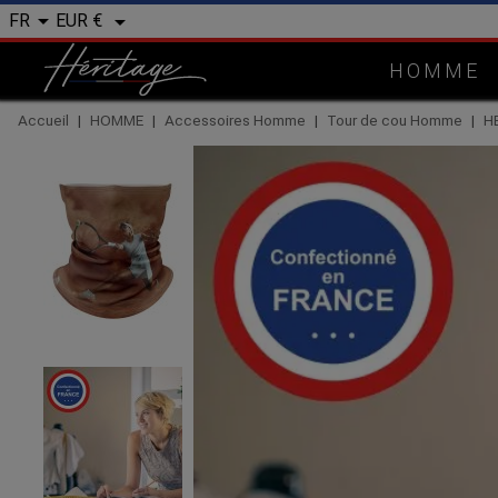


EUR €
FR
HOMME
Accueil
HOMME
Accessoires Homme
Tour de cou Homme
H