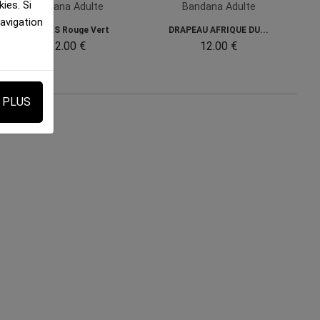
ies. Si
Bandana Adulte
Bandana Adulte
navigation
FRAISES Rouge Vert
DRAPEAU AFRIQUE DU...
12.00 €
12.00 €
E PLUS