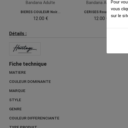
Pour vous
Bandana Adulte
Bandana Adulte
vous cliq
BIERES COULEUR Noir...
CERISES Rouge Noir
sur le sit
12.00 €
12.00 €
Détails :
Fiche technique
MATIERE
COULEUR DOMINANTE
MARQUE
STYLE
GENRE
COULEUR DIFFERENCIANTE
TYPE PRODUIT