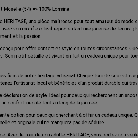
t Moselle (54) => 100% Lorraine
te HERITAGE, une pièce maîtresse pour tout amateur de mode et d
 avec son motif exclusif représentant une joueuse de tennis gliss
ement et la passion.
onçu pour offrir confort et style en toutes circonstances. Que 
s. Son motif détaillé et vivant en fait un cadeau unique pour to
s fiers de notre héritage artisanal. Chaque tour de cou est soig
tenez l'artisanat local et bénéficiez d'un produit durable qui tr
 déclaration de style. Idéal pour ceux qui recherchent un snooze 
 un confort inégalé tout au long de la journée.
e option pour ceux qui cherchent à offrir un cadeau unique. Que
nelle et originale qui ne manquera pas de séduire.
nce. Avec le tour de cou adulte HERITAGE, vous portez non seule