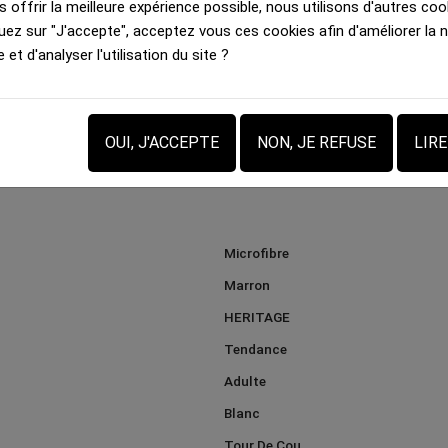
 offrir la meilleure expérience possible, nous utilisons d'autres cook
Bandana Adulte
Bandana Adulte
uez sur "J'accepte", acceptez vous ces cookies afin d'améliorer la 
PERSONNALISABLE...
CAMOPIXEL Marron Kaki
e et d'analyser l'utilisation du site ?
15.00 €
12.00 €
OUI, J'ACCEPTE
NON, JE REFUSE
LIR
Microfibre
Marron
HERITAGE
Tendance
Adulte
Blanc
Tour De Cou