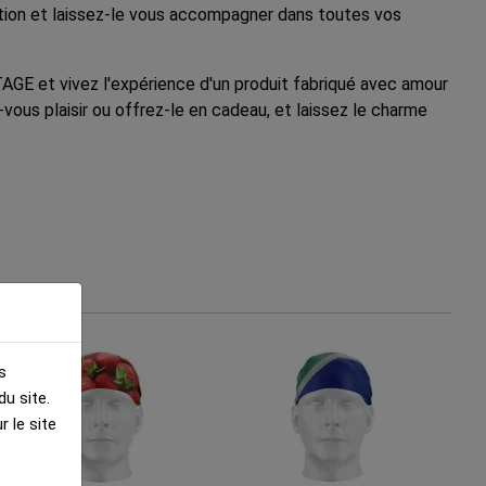
lection et laissez-le vous accompagner dans toutes vos
GE et vivez l'expérience d'un produit fabriqué avec amour
-vous plaisir ou offrez-le en cadeau, et laissez le charme
s
u site.
 le site