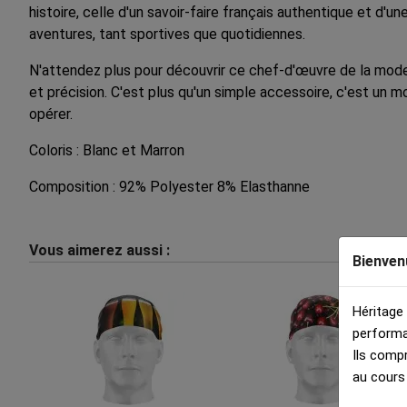
histoire, celle d'un savoir-faire français authentique et d'
aventures, tant sportives que quotidiennes.
N'attendez plus pour découvrir ce chef-d'œuvre de la mode
et précision. C'est plus qu'un simple accessoire, c'est un m
opérer.
Coloris : Blanc et Marron
Composition : 92% Polyester 8% Elasthanne
Vous aimerez aussi :
Bienven
Héritage
performa
Ils comp
au cours