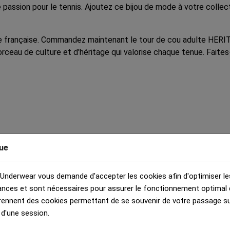
une passion pour le tennis. Ajoutez ce bijou de mode à votre col
 française. Commandez maintenant le tour de cou adulte HERITA
orceau de culture et d'héritage qui valorise chaque tenue. Faites
ue
 Underwear vous demande d'accepter les cookies afin d'optimiser le
nces et sont nécessaires pour assurer le fonctionnement optimal d
rennent des cookies permettant de se souvenir de votre passage sur
 d'une session.