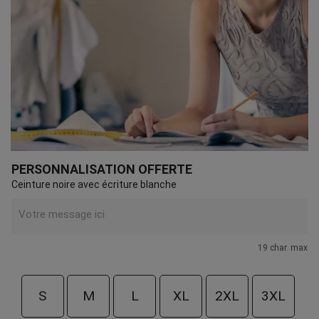
PERSONNALISATION OFFERTE
Ceinture noire avec écriture blanche
19 char. max
S
M
L
XL
2XL
3XL