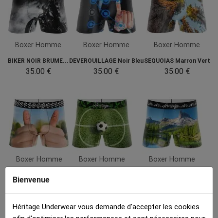
Boxer Homme
Boxer Homme
Boxer Homme
BIKER NOIR BRUME...
DEVEROUILLAGE Noir Bleu
SEQUOIAS Marron Vert
35.00 €
35.00 €
35.00 €
Boxer Homme
Boxer Homme
Boxer Homme
POUCES GOOD BAD...
CENTRE TERRAIN...
LAC MONTAGNE Vert Bleu
Bienvenue
35.00 €
35.00 €
35.00 €
Héritage Underwear vous demande d'accepter les cookies
Détails :