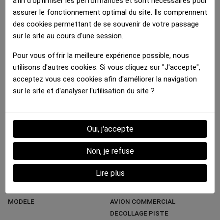
afin d'optimiser les performances et sont nécessaires pour
assurer le fonctionnement optimal du site. Ils comprennent
des cookies permettant de se souvenir de votre passage
sur le site au cours d'une session.
Fiche technique
Pour vous offrir la meilleure expérience possible, nous
MATIERE
Microfibre
utilisons d'autres cookies. Si vous cliquez sur "J'accepte",
COULEUR DOMINANTE
Orange
acceptez vous ces cookies afin d'améliorer la navigation
sur le site et d'analyser l'utilisation du site ?
MARQUE
HERITAGE
STYLE
Tendance
GENRE
Homme
Oui, j'accepte
COULEUR DIFFERENCIANTE
Gris
Non, je refuse
TYPE PRODUIT
Boxer
UNIVERS
Transport
Lire plus
COLLECTION
Avion
MODELE
AVION COMMERCIAL
DECOLLAGE PISTE