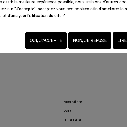
 offrir la meilleure expérience possible, nous utilisons d'autres cook
uez sur "J'accepte", acceptez vous ces cookies afin d'améliorer la 
e et d'analyser l'utilisation du site ?
Boxer long Homme
Boxer long Homme
OUI, J'ACCEPTE
NON, JE REFUSE
LIR
MULTIFRUITS...
CITRONVERT Vert Noir
40.00 €
40.00 €
Microfibre
Vert
HERITAGE