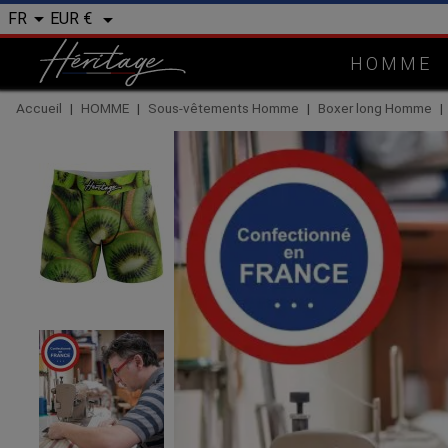


EUR €
FR
HOMME
Accueil
HOMME
Sous-vêtements Homme
Boxer long Homme