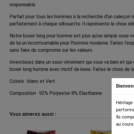
responsable.
Parfait pour tous les hommes à la recherche d'un caleçon lo
parfaitement à chaque silhouette. Il représente le choix id
Notre boxer long pour homme est plus qu'un simple sous-vêt
de lui un incontournable pour l'homme moderne. Faites l'ex
sans faire de compromis sur les valeurs.
Investissez dans un sous-vêtement qui vous va bien et qui
boxer long homme avec motif de kiwis. Faites le choix de la
Coloris : blanc et Vert
Bienven
Composition : 92% Polyester 8% Elasthanne
Héritage
performa
Vous aimerez aussi :
Ils comp
au cours