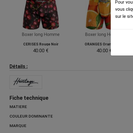
Pour vous
vous cliq
sur le sit
Boxer long Homme
Boxer long Homme
CERISES Rouge Noir
ORANGES Orange Vert
40.00 €
40.00 €
Détails :
Fiche technique
MATIERE
COULEUR DOMINANTE
MARQUE