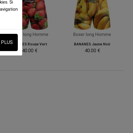
ies. Si
navigation
Boxer long Homme
Boxer long Homme
E PLUS
FRAISES Rouge Vert
BANANES Jaune Noir
40.00 €
40.00 €