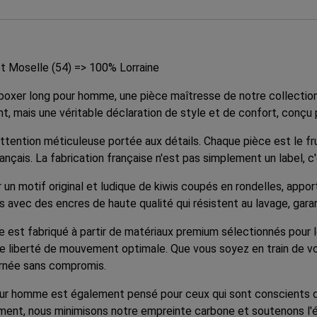
t Moselle (54) => 100% Lorraine
e boxer long pour homme, une pièce maîtresse de notre collecti
, mais une véritable déclaration de style et de confort, conçu po
tion méticuleuse portée aux détails. Chaque pièce est le fruit 
rançais. La fabrication française n'est pas simplement un label, c
n motif original et ludique de kiwis coupés en rondelles, apport
s avec des encres de haute qualité qui résistent au lavage, gara
 est fabriqué à partir de matériaux premium sélectionnés pour le
 liberté de mouvement optimale. Que vous soyez en train de vous
ournée sans compromis.
pour homme est également pensé pour ceux qui sont conscients 
ment, nous minimisons notre empreinte carbone et soutenons l'éco