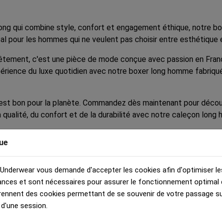
ng qui combine style, confort et engagement éthique, notre boxe
éal pour les hommes qui ne veulent pas choisir entre esthétique 
ement, c'est une pièce de mode conçue avec passion en France. 
périence du luxe quotidien avec notre boxer long homme fabriqué
 est bon pour la planète. Commandez dès maintenant pour découvr
 qualité, du confort et de la durabilité avec notre caleçon long
ue
 Underwear vous demande d'accepter les cookies afin d'optimiser le
nces et sont nécessaires pour assurer le fonctionnement optimal d
rennent des cookies permettant de se souvenir de votre passage sur
 d'une session.