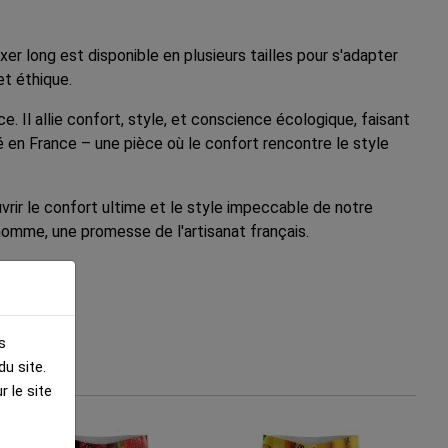
r long est disponible en plusieurs tailles pour s'adapter
et éthique.
Il allie confort, style, et conscience écologique, faisant
 en France – une pièce où le confort rencontre le style
ir le confort ultime et le style impeccable de notre
 homme, une promesse de l'artisanat français.
s
u site.
 le site