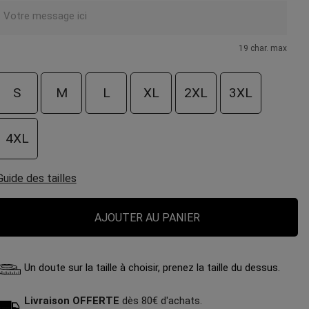
19 char. max
S
M
L
XL
2XL
3XL
4XL
Guide des tailles
AJOUTER AU PANIER
Un doute sur la taille à choisir, prenez la taille du dessus.
Livraison OFFERTE
dès 80€ d'achats.