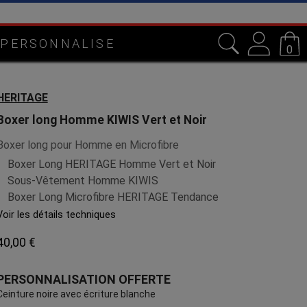
n artisanale dans notre atelier en Lorraine
 PERSONNALISE
0
HERITAGE
Boxer long Homme KIWIS Vert et Noir
Boxer long pour Homme en Microfibre
Boxer Long HERITAGE Homme Vert et Noir
Sous-Vêtement Homme KIWIS
Boxer Long Microfibre HERITAGE Tendance
Voir les détails techniques
40,00 €
PERSONNALISATION OFFERTE
Ceinture noire avec écriture blanche