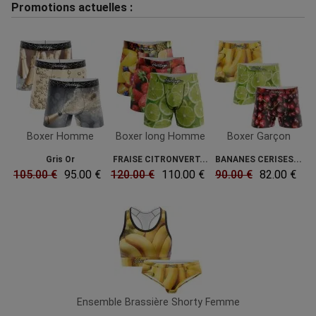
Promotions actuelles :
Boxer Homme
Boxer long Homme
Boxer Garçon
Gris Or
FRAISE CITRONVERT...
BANANES CERISES...
105.00 €
95.00 €
120.00 €
110.00 €
90.00 €
82.00 €
Ensemble Brassière Shorty Femme