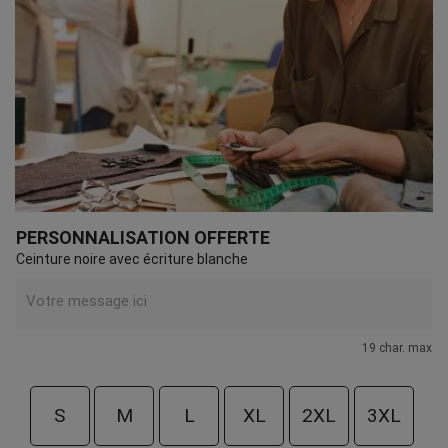
PERSONNALISATION OFFERTE
Ceinture noire avec écriture blanche
19 char. max
S
M
L
XL
2XL
3XL