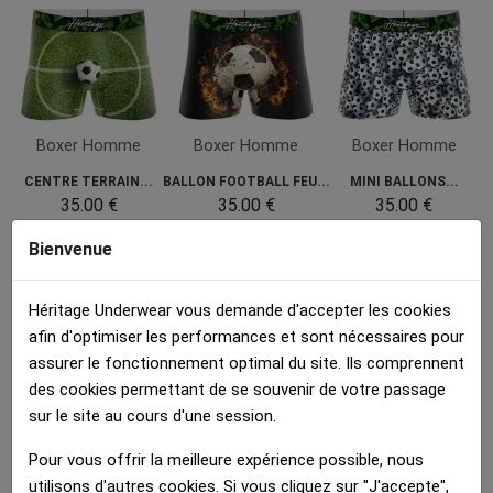
Boxer Homme
Boxer Homme
Boxer Homme
CENTRE TERRAIN...
BALLON FOOTBALL FEU...
MINI BALLONS...
35.00 €
35.00 €
35.00 €
Bienvenue
Héritage Underwear vous demande d'accepter les cookies
afin d'optimiser les performances et sont nécessaires pour
assurer le fonctionnement optimal du site. Ils comprennent
des cookies permettant de se souvenir de votre passage
Boxer Homme
Boxer Homme
sur le site au cours d'une session.
ENGAGEMENT FOOTBALL...
BALLON FILET BUT...
Pour vous offrir la meilleure expérience possible, nous
35.00 €
35.00 €
utilisons d'autres cookies. Si vous cliquez sur "J'accepte",