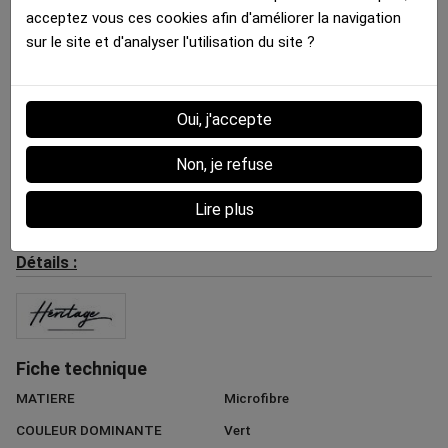
acceptez vous ces cookies afin d'améliorer la navigation
sur le site et d'analyser l'utilisation du site ?
Oui, j'accepte
Boxer Homme
Non, je refuse
BALLON FOOTBALL FLUO...
Lire plus
35.00 €
Détails :
Fiche technique
MATIERE
Microfibre
COULEUR DOMINANTE
Vert