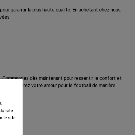
ur garantir la plus haute qualité. En achetant chez nous,
vées.
che. Commandez dès maintenant pour ressentir le confort et
ent et montrez votre amour pour le football de manière
s
u site.
 le site