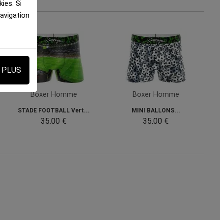
ies. Si
navigation
E PLUS
Boxer Homme
Boxer Homme
STADE FOOTBALL Vert...
MINI BALLONS...
35.00 €
35.00 €