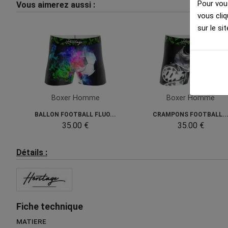
Pour vous
Vous aimerez aussi :
vous cliq
sur le sit
Boxer Homme
Boxer Homme
BALLON FOOTBALL FLUO...
CRAMPONS FOOTBALL..
35.00 €
35.00 €
Détails :
Fiche technique
MATIERE