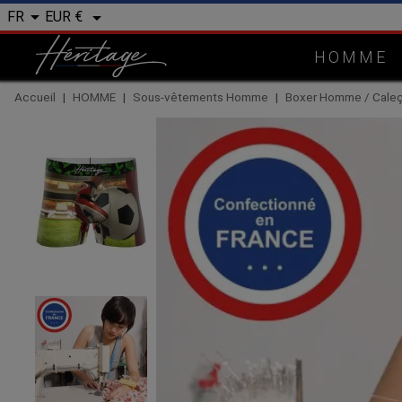


EUR €
FR
HOMME
Accueil
HOMME
Sous-vêtements Homme
Boxer Homme / Cal