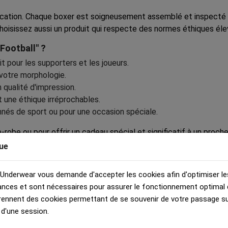
cation. Chaque boxer est soigneusement assemblé et inspecté po
hoisissez aussi un produit qui respecte des normes éthiques éle
Football" ?
ait pour les supporters et les joueurs.
 votre morphologie.
 qualité d'impression.
t une éthique irréprochables.
nnés de sport ou pour une occasion spéciale.
-robe ou pour offrir un cadeau spécial et significatif à un pro
n. Faites l'expérience de la qualité française à chaque mouvem
ue
 Underwear vous demande d'accepter les cookies afin d'optimiser le
nces et sont nécessaires pour assurer le fonctionnement optimal d
rennent des cookies permettant de se souvenir de votre passage sur
 d'une session.