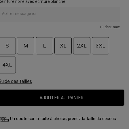
Ceinture noire avec écriture blanche
19 char. max
S
M
L
XL
2XL
3XL
4XL
Guide des tailles
AJOUTER AU PANIER
Un doute sur la taille à choisir, prenez la taille du dessus.