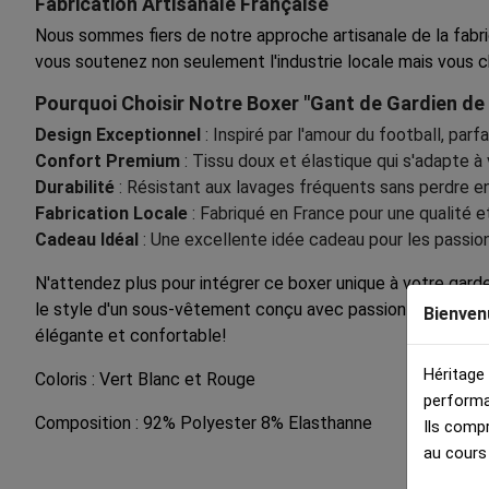
Fabrication Artisanale Française
Nous sommes fiers de notre approche artisanale de la fabri
vous soutenez non seulement l'industrie locale mais vous c
Pourquoi Choisir Notre Boxer "Gant de Gardien de 
Design Exceptionnel
: Inspiré par l'amour du football, parf
Confort Premium
: Tissu doux et élastique qui s'adapte à
Durabilité
: Résistant aux lavages fréquents sans perdre en
Fabrication Locale
: Fabriqué en France pour une qualité e
Cadeau Idéal
: Une excellente idée cadeau pour les passio
N'attendez plus pour intégrer ce boxer unique à votre garde
le style d'un sous-vêtement conçu avec passion et précisio
Bienven
élégante et confortable!
Héritage
Coloris : Vert Blanc et Rouge
performa
Composition : 92% Polyester 8% Elasthanne
Ils comp
au cours