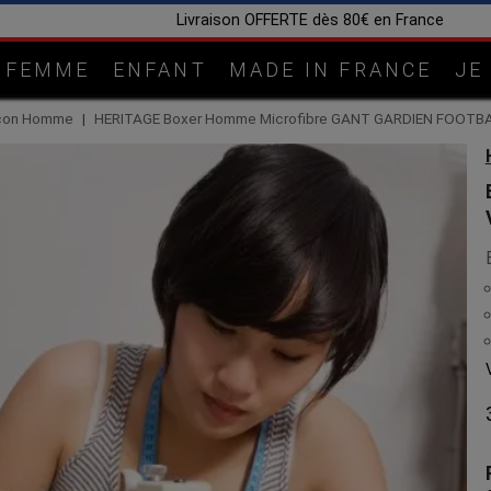
Fabrication artisanale dans notre atelier en Lorrain
FEMME
ENFANT
MADE IN FRANCE
JE
eçon Homme
HERITAGE Boxer Homme Microfibre GANT GARDIEN FOOTBA