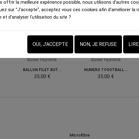
 offrir la meilleure expérience possible, nous utilisons d'autres cook
uez sur "J'accepte", acceptez vous ces cookies afin d'améliorer la 
e et d'analyser l'utilisation du site ?
OUI, J'ACCEPTE
NON, JE REFUSE
LIR
Boxer Homme
Boxer Homme
.
BALLON FILET BUT...
NUMERO 7 FOOTBALL...
35.00 €
35.00 €
Microfibre