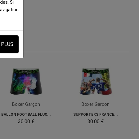
ies. Si
navigation
E PLUS
Boxer Garçon
Boxer Garçon
BALLON FOOTBALL FLUO...
SUPPORTERS FRANCE...
30.00 €
30.00 €