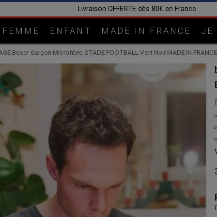
Livraison OFFERTE dès 80€ en France
FEMME
ENFANT
MADE IN FRANCE
JE
AGE Boxer Garçon Microfibre STADE FOOTBALL Vert Noir MADE IN FRANCE