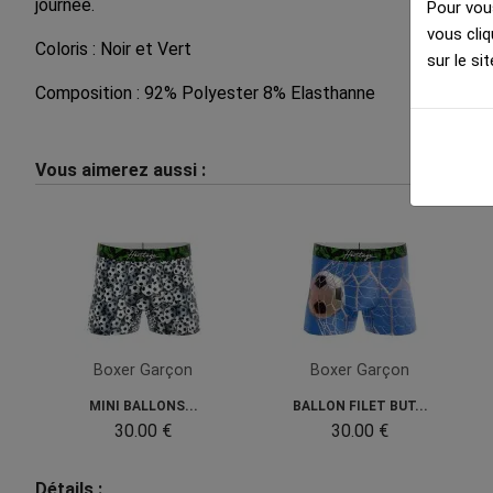
journée.
Pour vous
vous cliq
Coloris : Noir et Vert
sur le sit
Composition : 92% Polyester 8% Elasthanne
Vous aimerez aussi :
Boxer Garçon
Boxer Garçon
MINI BALLONS...
BALLON FILET BUT...
30.00 €
30.00 €
Détails :