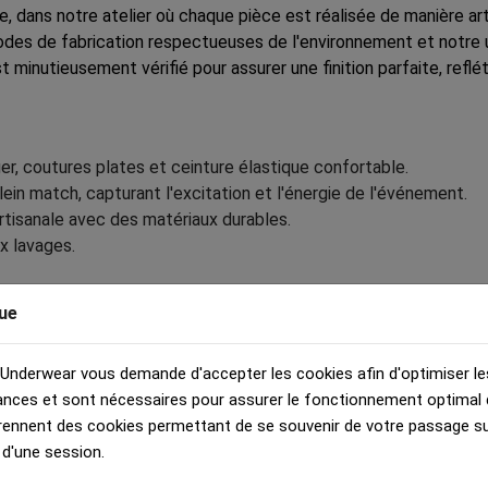
 dans notre atelier où chaque pièce est réalisée de manière art
odes de fabrication respectueuses de l'environnement et notre 
minutieusement vérifié pour assurer une finition parfaite, refl
ger, coutures plates et ceinture élastique confortable.
ein match, capturant l'excitation et l'énergie de l'événement.
rtisanale avec des matériaux durables.
ux lavages.
ue
c'est offrir à votre enfant un sous-vêtement qui allie à la pe
 matchs de football, mais aussi un produit de haute qualité, f
et responsable, tout en offrant le meilleur à votre enfant.
 Underwear vous demande d'accepter les cookies afin d'optimiser le
nces et sont nécessaires pour assurer le fonctionnement optimal d
nt avec un sous-vêtement garçon qui allie style, confort et qu
rennent des cookies permettant de se souvenir de votre passage sur
nez les nombreux parents qui ont fait le choix d'une fabricat
 d'une session.
n choix pour votre enfant et laissez-le porter un sous-vêtement 