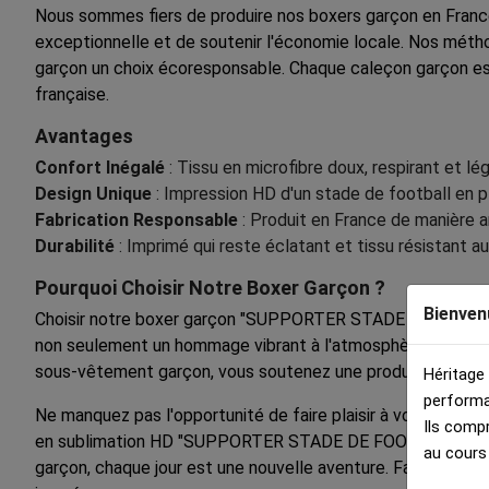
Nous sommes fiers de produire nos boxers garçon en France,
exceptionnelle et de soutenir l'économie locale. Nos méth
garçon un choix écoresponsable. Chaque caleçon garçon est 
française.
Avantages
Confort Inégalé
: Tissu en microfibre doux, respirant et lé
Design Unique
: Impression HD d'un stade de football en pl
Fabrication Responsable
: Produit en France de manière a
Durabilité
: Imprimé qui reste éclatant et tissu résistant a
Pourquoi Choisir Notre Boxer Garçon ?
Bienven
Choisir notre boxer garçon "SUPPORTER STADE DE FOOTBALL" 
non seulement un hommage vibrant à l'atmosphère des grands
sous-vêtement garçon, vous soutenez une production locale 
Héritage
performa
Ne manquez pas l'opportunité de faire plaisir à votre enfa
Ils comp
en sublimation HD "SUPPORTER STADE DE FOOTBALL" et rejoig
au cours
garçon, chaque jour est une nouvelle aventure. Faites le bo