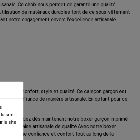
isanale. Ce choix nous permet de garantir une qualité
utilisation de matériaux durables font de ce sous-vêtement
étant notre engagement envers l'excellence artisanale
rfection confort, style et qualité. Ce caleçon garçon est
abriqué en France de manière artisanale. En optant pour ce
s
u site.
alité. Commandez dès maintenant notre boxer garçon imprimé
 le site
ion française artisanale de qualité.Avec notre boxer
qui lui donne confiance et confort tout au long de la