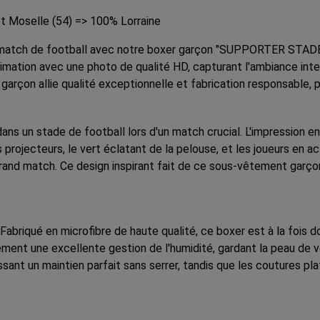
t Moselle (54) => 100% Lorraine
n match de football avec notre boxer garçon "SUPPORTER STADE 
mation avec une photo de qualité HD, capturant l'ambiance inte
garçon allie qualité exceptionnelle et fabrication responsable, p
ans un stade de football lors d'un match crucial. L'impression e
s projecteurs, le vert éclatant de la pelouse, et les joueurs en
and match. Ce design inspirant fait de ce sous-vêtement garçon u
abriqué en microfibre de haute qualité, ce boxer est à la fois do
alement une excellente gestion de l'humidité, gardant la peau de
issant un maintien parfait sans serrer, tandis que les coutures pl