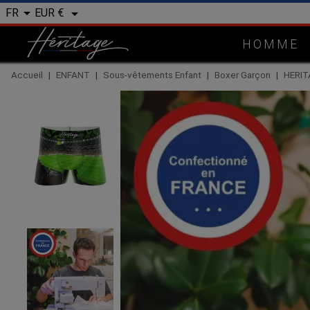


EUR €
FR
HOMME
Accueil
ENFANT
Sous-vêtements Enfant
Boxer Garçon
HERIT