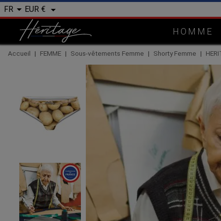


EUR €
FR
HOMME
Accueil
FEMME
Sous-vêtements Femme
Shorty Femme
HERI