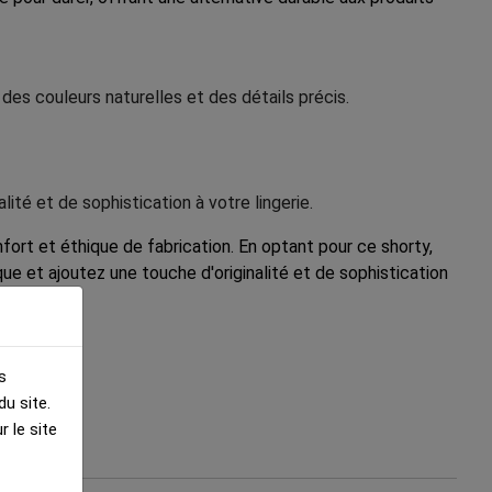
es couleurs naturelles et des détails précis.
ité et de sophistication à votre lingerie.
ort et éthique de fabrication. En optant pour ce shorty,
ue et ajoutez une touche d'originalité et de sophistication
AGE !
s
u site.
 le site