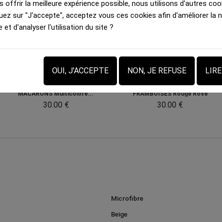
 offrir la meilleure expérience possible, nous utilisons d'autres cook
uez sur "J'accepte", acceptez vous ces cookies afin d'améliorer la 
e et d'analyser l'utilisation du site ?
OUI, J'ACCEPTE
NON, JE REFUSE
LIR
Shorty Femme
Shorty Femme
MACARONS Multicolore...
FRAMBOISES Rouge Rose
30.00 €
30.00 €
Microfibre
Beige