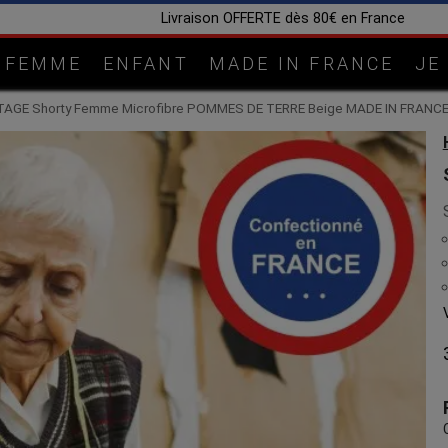
Fabrication artisanale dans notre atelier en Lorrain
FEMME
ENFANT
MADE IN FRANCE
JE
TAGE Shorty Femme Microfibre POMMES DE TERRE Beige MADE IN FRANC