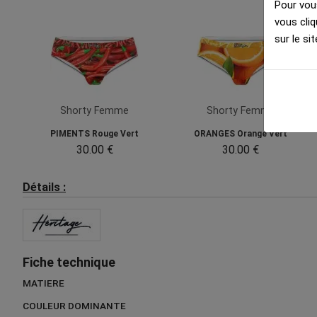
Pour vous
vous cliq
sur le sit
Shorty Femme
Shorty Femme
PIMENTS Rouge Vert
ORANGES Orange Vert
30.00 €
30.00 €
Détails :
Fiche technique
MATIERE
COULEUR DOMINANTE