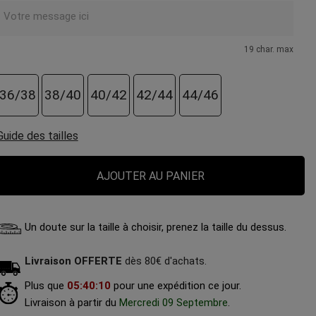
19 char. max
36/38
38/40
40/42
42/44
44/46
Guide des tailles
AJOUTER AU PANIER
Un doute sur la taille à choisir, prenez la taille du dessus.
Livraison OFFERTE
dès 80€ d'achats.
Plus que
05
:
40
:
09
pour une expédition ce jour.
Livraison à partir du
Mercredi 09 Septembre
.