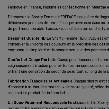
Fabriqué en
France,
imprimé et confectionné en Meurthe e
Découvrez le Shorty Femme HERITAGE, une pièce de lingerie 
délicieuses pommes de terre. Fabriqué avec soin dans notre 
de port incomparable. Laissez-vous séduire par ce shorty au
Design et Qualité HD
Le Shorty Femme HERITAGE est orné 
conserver la vivacité des couleurs et la précision des détai
capturant la simplicité et la beauté rustique des pommes d
Confort et Coupe Parfaite
Conçu pour épouser parfaiteme
soigneusement étudiée pour éviter les marques sous les vê
offrant une sensation de seconde peau tout au long de la j
Fabrication Française et Artisanale
Chaque shorty est fa
d'honneur à utiliser des matériaux de haute qualité, sélecti
assurant un produit fini irréprochable.
Un Sous-Vêtement Responsable
En choisissant le Short
réduire notre empreinte carbone en favorisant une producti