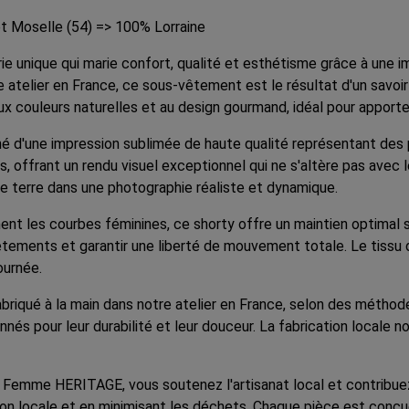
t Moselle (54) => 100% Lorraine
unique qui marie confort, qualité et esthétisme grâce à une im
atelier en France, ce sous-vêtement est le résultat d'un savoir
x couleurs naturelles et au design gourmand, idéal pour apporter
d'une impression sublimée de haute qualité représentant des 
ls, offrant un rendu visuel exceptionnel qui ne s'altère pas avec
e terre dans une photographie réaliste et dynamique.
nt les courbes féminines, ce shorty offre un maintien optimal 
tements et garantir une liberté de mouvement totale. Le tissu 
ournée.
briqué à la main dans notre atelier en France, selon des méthod
onnés pour leur durabilité et leur douceur. La fabrication locale
y Femme HERITAGE, vous soutenez l'artisanat local et contribu
on locale et en minimisant les déchets. Chaque pièce est conçue 