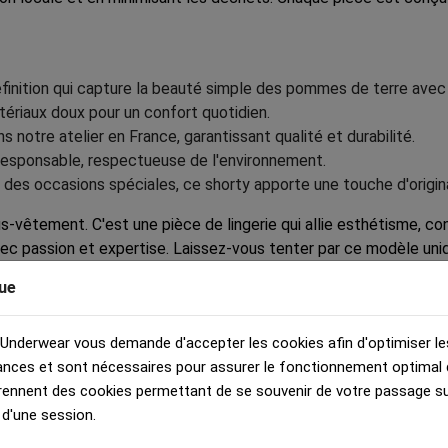
finition qui capture la beauté simple des pommes de terre avec d
riaux doux pour un confort quotidien.
ns notre atelier en France, garantissant qualité et durabilité.
 responsable, respectueuse de l'environnement.
 des occasions spéciales, ce shorty apporte une touche d'original
êtement. C'est une pièce de lingerie qui allie esthétisme, conf
vec passion et expertise. Laissez-vous tenter par ce modèle uniq
 l'expérience du confort et de l'élégance du Shorty Femme HERIT
ue
 Underwear vous demande d'accepter les cookies afin d'optimiser le
nces et sont nécessaires pour assurer le fonctionnement optimal d
rennent des cookies permettant de se souvenir de votre passage sur
 d'une session.