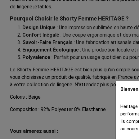
de lingerie jetables.
Pourquoi Choisir le Shorty Femme HERITAGE ?
Design Unique
: Une impression sublimée en haute dé
Confort Inégalé
: Une coupe ergonomique et des maté
Savoir-Faire Français
: Une fabrication artisanale da
Engagement Écologique
: Une production locale et
Polyvalence
: Parfait pour un usage quotidien ou pour
Le Shorty Femme HERITAGE est bien plus qu'un simple sous-v
vous choisissez un produit de qualité, fabriqué en France a
à votre collection de lingerie. N'attendez plus pour faire
Bienven
Coloris : Beige
Héritage
Composition : 92% Polyester 8% Elasthanne
performa
Ils comp
au cours
Vous aimerez aussi :