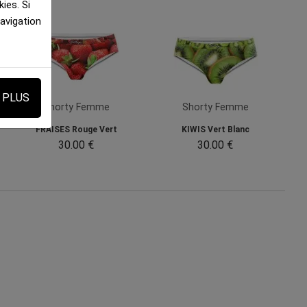
ies. Si
navigation
E PLUS
Shorty Femme
Shorty Femme
FRAISES Rouge Vert
KIWIS Vert Blanc
30.00 €
30.00 €