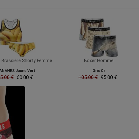
 Brassière Shorty Femme
Boxer Homme
ANANES Jaune Vert
Gris Or
5.00 €
60.00 €
105.00 €
95.00 €