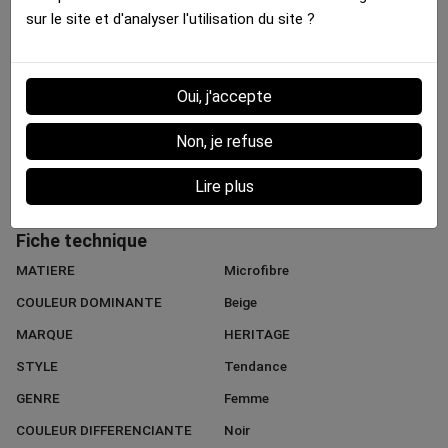
sur le site et d'analyser l'utilisation du site ?
Brassière Femme
Brassière Femme
Brassière Femme
MACARONS Multicolore...
CITRONVERT Vert Noir
FRAISES Rouge Vert
35.00 €
35.00 €
35.00 €
Oui, j'accepte
Détails :
Non, je refuse
Lire plus
Fiche technique
MATIERE
Microfibre
COULEUR DOMINANTE
Beige
MARQUE
HERITAGE
STYLE
Tendance
GENRE
Femme
COULEUR DIFFERENCIANTE
Noir