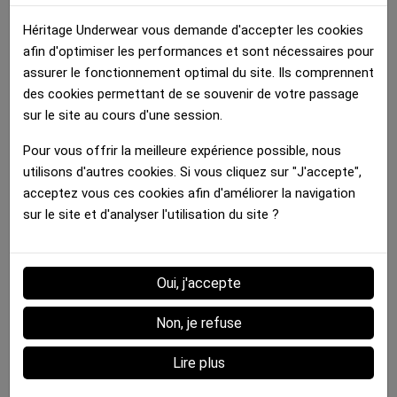
Héritage Underwear vous demande d'accepter les cookies
afin d'optimiser les performances et sont nécessaires pour
assurer le fonctionnement optimal du site. Ils comprennent
des cookies permettant de se souvenir de votre passage
Boxer Homme
Boxer Homme
sur le site au cours d'une session.
SEAU CHAMPAGNE Or Blanc
CHAMPAGNE SHOWER...
35.00 €
35.00 €
Pour vous offrir la meilleure expérience possible, nous
utilisons d'autres cookies. Si vous cliquez sur "J'accepte",
Détails :
acceptez vous ces cookies afin d'améliorer la navigation
sur le site et d'analyser l'utilisation du site ?
Oui, j'accepte
Fiche technique
MATIERE
Microfibre
Non, je refuse
COULEUR DOMINANTE
Marron
Lire plus
MARQUE
HERITAGE
STYLE
Tendance