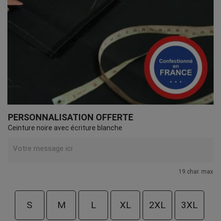
PERSONNALISATION OFFERTE
Ceinture noire avec écriture blanche
19 char. max
S
M
L
XL
2XL
3XL