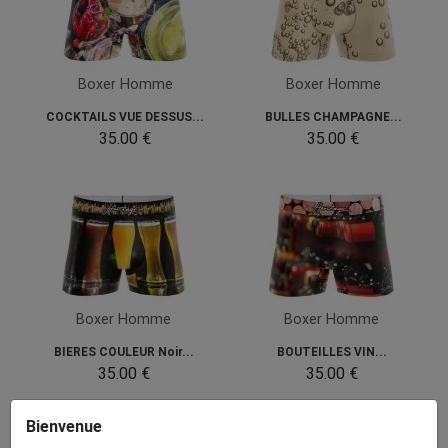
Boxer Homme
Boxer Homme
COCKTAILS VUE DESSUS...
BULLES CHAMPAGNE...
35.00 €
35.00 €
Boxer Homme
Boxer Homme
BIERES COULEUR Noir...
BOUTEILLES VIN...
35.00 €
35.00 €
Bienvenue