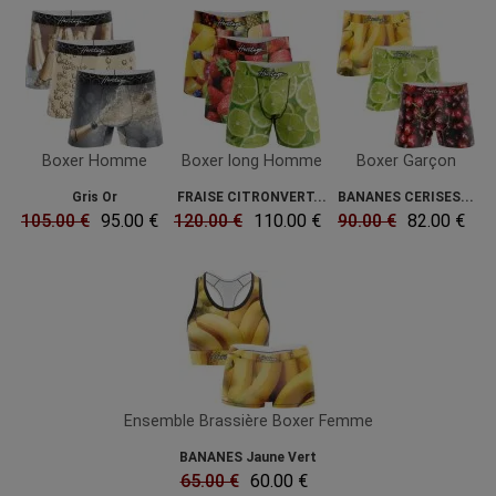
Boxer Homme
Boxer long Homme
Boxer Garçon
Gris Or
FRAISE CITRONVERT...
BANANES CERISES...
105.00 €
95.00 €
120.00 €
110.00 €
90.00 €
82.00 €
Ensemble Brassière Boxer Femme
BANANES Jaune Vert
65.00 €
60.00 €