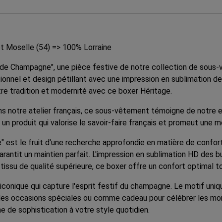
t Moselle (54) => 100% Lorraine
de Champagne", une pièce festive de notre collection de sou
tionnel et design pétillant avec une impression en sublimation 
entre tradition et modernité avec ce boxer Héritage.
ans notre atelier français, ce sous-vêtement témoigne de notre e
 un produit qui valorise le savoir-faire français et promeut une
est le fruit d'une recherche approfondie en matière de confort 
 garantit un maintien parfait. L'impression en sublimation HD d
tissu de qualité supérieure, ce boxer offre un confort optimal t
iconique qui capture l'esprit festif du champagne. Le motif uni
les occasions spéciales ou comme cadeau pour célébrer les momen
e de sophistication à votre style quotidien.