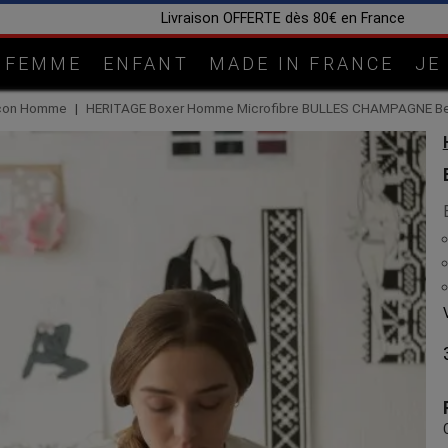
Fabrication artisanale dans notre atelier en Lorrain
FEMME
ENFANT
MADE IN FRANCE
JE
eçon Homme
HERITAGE Boxer Homme Microfibre BULLES CHAMPAGNE B