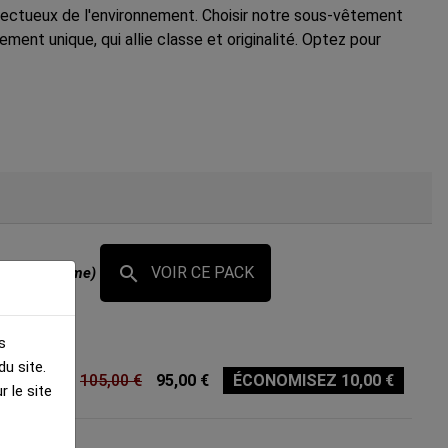
pectueux de l'environnement. Choisir notre sous-vêtement
nt unique, qui allie classe et originalité. Optez pour

VOIR CE PACK
lecon-homme)
s
u site.
105,00 €
95,00 €
ÉCONOMISEZ 10,00 €
 le site