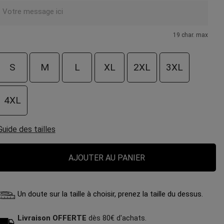
19 char. max
S
M
L
XL
2XL
3XL
4XL
Guide des tailles
AJOUTER AU PANIER
Un doute sur la taille à choisir, prenez la taille du dessus.
Livraison OFFERTE
dès 80€ d'achats.