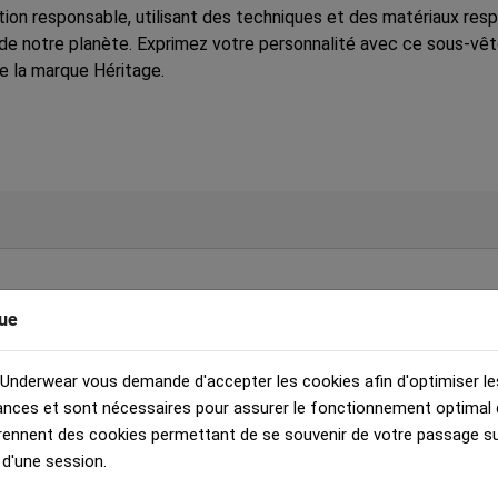
on responsable, utilisant des techniques et des matériaux res
e notre planète. Exprimez votre personnalité avec ce sous-vêteme
de la marque Héritage.
CHAMPAGNE OR GRIS MADE IN FRANCE
(boxer-homme-ca
ue
 Underwear vous demande d'accepter les cookies afin d'optimiser le
nces et sont nécessaires pour assurer le fonctionnement optimal d
rennent des cookies permettant de se souvenir de votre passage sur
 d'une session.