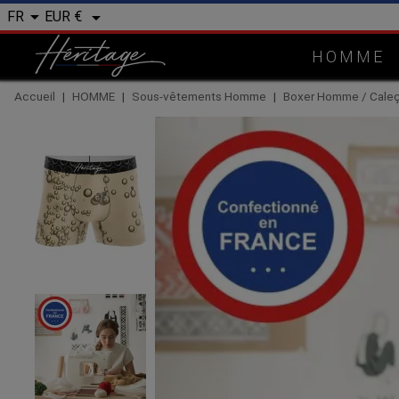


EUR €
FR
HOMME
Accueil
HOMME
Sous-vêtements Homme
Boxer Homme / Cal