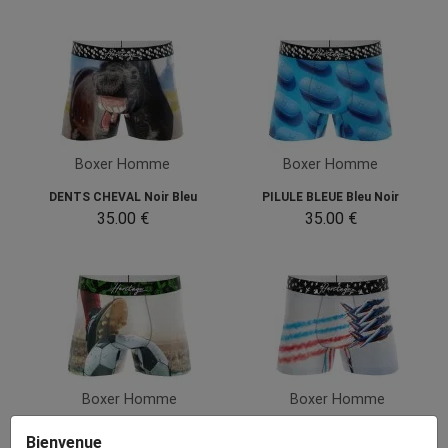
Boxer Homme
Boxer Homme
DENTS CHEVAL Noir Bleu
PILULE BLEUE Bleu Noir
35.00 €
35.00 €
Boxer Homme
Boxer Homme
ENGAGEMENT FOOTBALL...
PATROUILLE Gris Bleu
Bienvenue