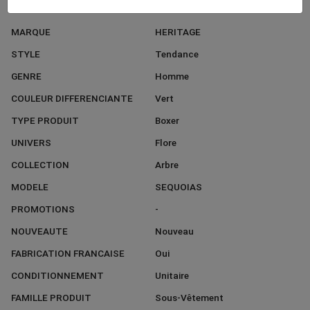
COULEUR DOMINANTE
Marron
MARQUE
HERITAGE
STYLE
Tendance
GENRE
Homme
COULEUR DIFFERENCIANTE
Vert
TYPE PRODUIT
Boxer
UNIVERS
Flore
COLLECTION
Arbre
MODELE
SEQUOIAS
PROMOTIONS
-
NOUVEAUTE
Nouveau
FABRICATION FRANCAISE
Oui
CONDITIONNEMENT
Unitaire
FAMILLE PRODUIT
Sous-Vêtement