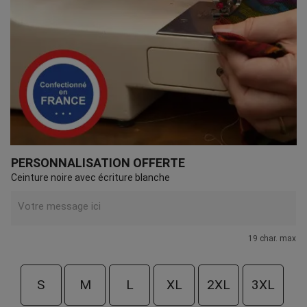
PERSONNALISATION OFFERTE
Ceinture noire avec écriture blanche
19 char. max
S
M
L
XL
2XL
3XL