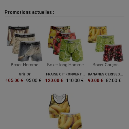
Promotions actuelles :
Boxer Homme
Boxer long Homme
Boxer Garçon
Gris Or
FRAISE CITRONVERT...
BANANES CERISES...
105.00 €
95.00 €
120.00 €
110.00 €
90.00 €
82.00 €