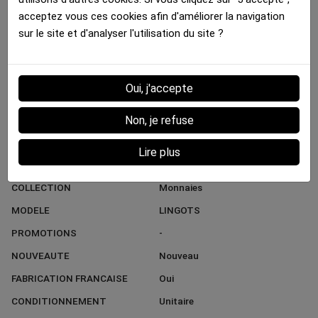
MATIERE
Microfibre
acceptez vous ces cookies afin d'améliorer la navigation
COULEUR DOMINANTE
Or
sur le site et d'analyser l'utilisation du site ?
MARQUE
HERITAGE
STYLE
Tendance
Oui, j'accepte
GENRE
Fille
Non, je refuse
COULEUR DIFFERENCIANTE
Noir
TYPE PRODUIT
Boxer
Lire plus
UNIVERS
Pays
COLLECTION
Monnaies
MODELE
LINGOTS
PROMOTIONS
-
NOUVEAUTE
Nouveau
FABRICATION FRANCAISE
Oui
CONDITIONNEMENT
Unitaire