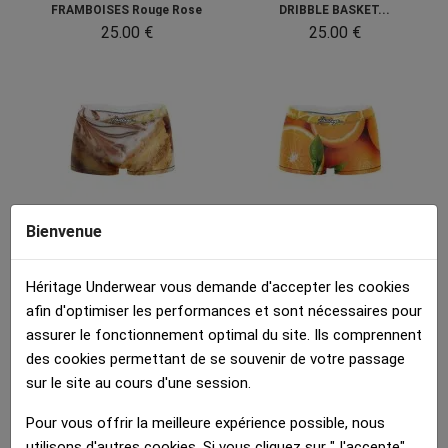
FRAMBOISES Rouge Rose
DRIBBLE BASKET...
25.00 €
25.00 €
Boxer Fille
Boxer Fille
Bienvenue
MILLEFEUILLE Marron...
ORANGES Orange Vert
25.00 €
25.00 €
Héritage Underwear vous demande d'accepter les cookies
afin d'optimiser les performances et sont nécessaires pour
Détails :
assurer le fonctionnement optimal du site. Ils comprennent
des cookies permettant de se souvenir de votre passage
sur le site au cours d'une session.
Pour vous offrir la meilleure expérience possible, nous
Fiche technique
utilisons d'autres cookies. Si vous cliquez sur "J'accepte",