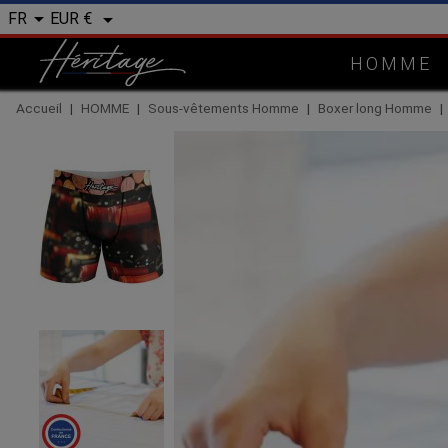


EUR €
FR
HOMME
Accueil
HOMME
Sous-vêtements Homme
Boxer long Homme