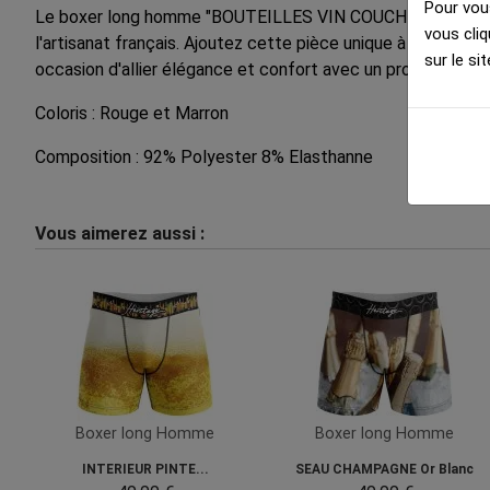
Pour vous
Le boxer long homme "BOUTEILLES VIN COUCHÉES" est bien p
vous cliq
l'artisanat français. Ajoutez cette pièce unique à votre co
sur le sit
occasion d'allier élégance et confort avec un produit fabri
Coloris : Rouge et Marron
Composition : 92% Polyester 8% Elasthanne
Vous aimerez aussi :
Boxer long Homme
Boxer long Homme
INTERIEUR PINTE...
SEAU CHAMPAGNE Or Blanc