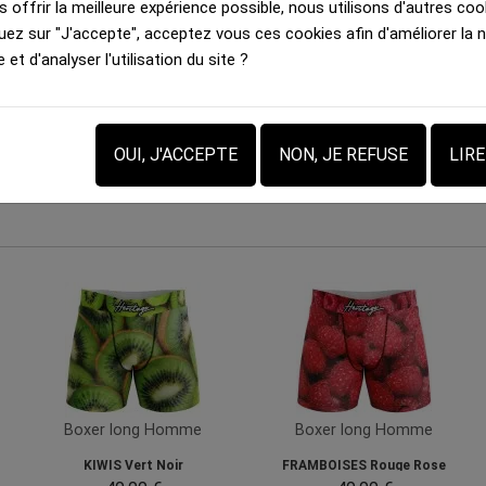
 offrir la meilleure expérience possible, nous utilisons d'autres cook
lus qu'un simple sous-vêtement. C'est une déclaration de sty
uez sur "J'accepte", acceptez vous ces cookies afin d'améliorer la 
llection et découvrez le plaisir de porter un caleçon long homme
e et d'analyser l'utilisation du site ?
qué avec passion et savoir-faire. Commandez dès maintenant et pr
OUI, J'ACCEPTE
NON, JE REFUSE
LIR
Boxer long Homme
Boxer long Homme
KIWIS Vert Noir
FRAMBOISES Rouge Rose