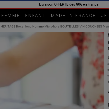
Fabrication artisanale dans notre atelier en Lorrain
FEMME
ENFANT
MADE IN FRANCE
JE
HERITAGE Boxer long Homme Microfibre BOUTEILLES VIN COUCHEES Mar