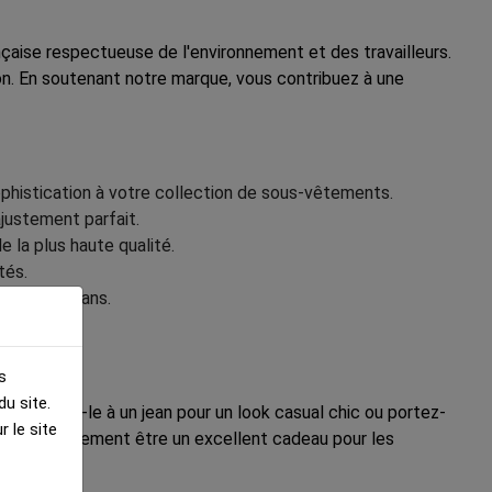
çaise respectueuse de l'environnement et des travailleurs.
on. En soutenant notre marque, vous contribuez à une
phistication à votre collection de sous-vêtements.
justement parfait.
e la plus haute qualité.
tés.
t des artisans.
s
u site.
ssociez-le à un jean pour un look casual chic ou portez-
 le site
il peut également être un excellent cadeau pour les