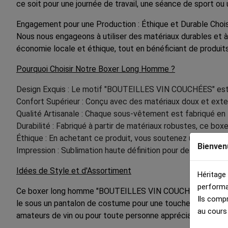
ce soit pour une journée de travail, une séance de sport ou
Engagement pour une Production : Éthique et Durable Choisi
Nous nous engageons à utiliser des matériaux durables et à
économie locale et éthique, tout en bénéficiant de produits
Pourquoi Choisir Notre Boxer Long Homme ?
Design Exquis : Le motif "BOUTEILLES VIN COUCHÉES" est un
Confort Supérieur : Conçu avec des matériaux doux et exte
Qualité Artisanale : Chaque sous-vêtement est fabriqué en Fr
Durabilité : Fabriqué à partir de matériaux robustes, ce bo
Éthique : En achetant ce produit, vous soutenez une produc
Bienven
Impression : Sublimation haute définition pour des couleurs 
Idées de Style et d'Assortiment
Héritage
performa
Ce boxer long homme "BOUTEILLES VIN COUCHÉES" est idéal 
Ils comp
le sous un pantalon de costume pour une touche de confort 
au cours
amateurs de vin ou pour toute personne appréciant les sou