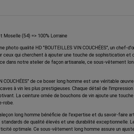
t Moselle (54) => 100% Lorraine
ne photo qualité HD "BOUTEILLES VIN COUCHÉES", un chef-d'œuv
ceux qui cherchent à ajouter une touche de sophistication et d'o
nce dans notre atelier de façon artisanale, ce sous-vêtement lo
IN COUCHÉES" de ce boxer long homme est une véritable œuvre d'a
caves à vin les plus prestigieuses. Chaque détail de l'impressio
aptivant. La ceinture ornée de bouchons de vin ajoute une touch
e-robe.
aleçon long homme bénéficie de l'expertise et du savoir-faire ar
 standards de qualité élevés et une durabilité exceptionnelle. 
ticité optimale. Ce sous-vêtement long homme assure un ajustem