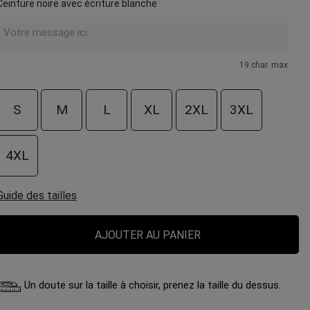
Ceinture noire avec écriture blanche
19 char. max
S
M
L
XL
2XL
3XL
4XL
Guide des tailles
AJOUTER AU PANIER
Un doute sur la taille à choisir, prenez la taille du dessus.