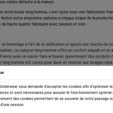
 une soirée détente à la maison.
r notre boxer long homme, c'est opter pour une fabrication fran
 limiter notre empreinte carbone à chaque étape de la producti
 de haute qualité fabriqués avec passion et soin.
 hommage à l'art de la vinification et ajoute une touche de so
nsibles, ce caleçon long homme offre un confort inégalé et un a
ance avec un savoir-faire artisanal, garantissant des produits d
xer long homme est conçu pour durer et résister aux lavages répé
tion éthique et responsable, respectueuse de l'environnement e
ue
vibrantes et durables.
 Underwear vous demande d'accepter les cookies afin d'optimiser le
nces et sont nécessaires pour assurer le fonctionnement optimal d
à porter sous toutes vos tenues décontractées ou habillées. A
rennent des cookies permettant de se souvenir de votre passage sur
et de style discrète. Grâce à son design élégant et distinctif, 
 d'une session.
s-vêtements de qualité.