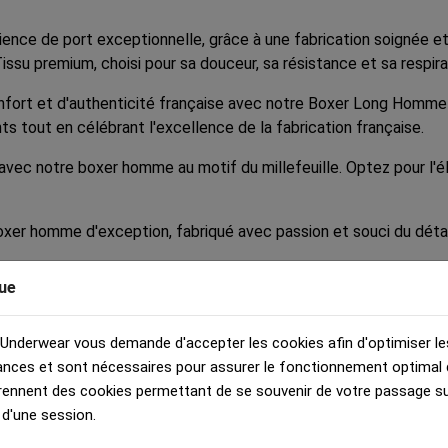
rience de port exceptionnelle, grâce à une fabrication soignée
issu premium, choisi pour sa douceur, sa résistance et sa respirab
nfort et d'authenticité française avec notre Boxer Long Homme 
ts tout en célébrant l'excellence de la fabrication française.
avec notre boxer homme au motif du millefeuille. Optez pour l'é
oxer homme d'exception, fabriqué avec passion et souci du détai
ue
 Underwear vous demande d'accepter les cookies afin d'optimiser le
nces et sont nécessaires pour assurer le fonctionnement optimal d
rennent des cookies permettant de se souvenir de votre passage sur
 d'une session.