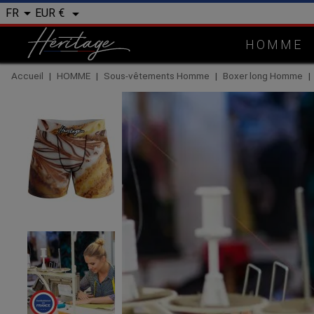


EUR €
FR
HOMME
Accueil
HOMME
Sous-vêtements Homme
Boxer long Homme