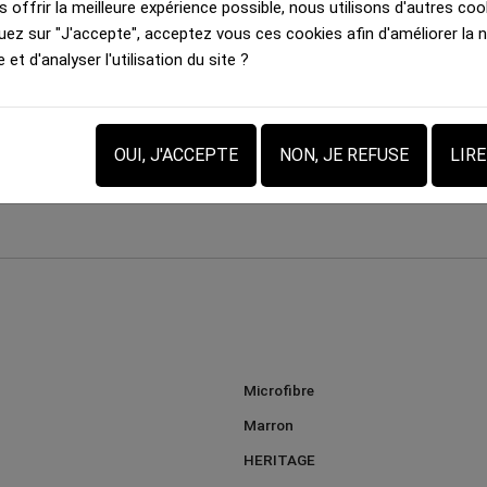
 offrir la meilleure expérience possible, nous utilisons d'autres cook
uez sur "J'accepte", acceptez vous ces cookies afin d'améliorer la 
e et d'analyser l'utilisation du site ?
Boxer long Homme
Boxer long Homme
OUI, J'ACCEPTE
NON, JE REFUSE
LIR
FRAMBOISES Rouge Rose
KIWIS Vert Noir
40.00 €
40.00 €
Microfibre
Marron
HERITAGE