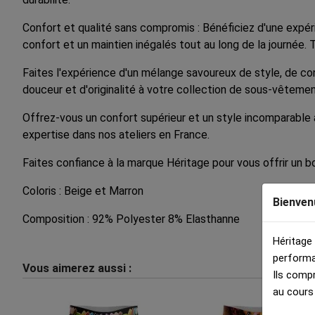
Confort et qualité sans compromis : Bénéficiez d'une expé
confort et un maintien inégalés tout au long de la journée. T
Faites l'expérience d'un mélange savoureux de style, de co
douceur et d'originalité à votre collection de sous-vêtemen
Offrez-vous un confort supérieur et un style incomparable 
expertise dans nos ateliers en France.
Faites confiance à la marque Héritage pour vous offrir un b
Coloris : Beige et Marron
Bienven
Composition : 92% Polyester 8% Elasthanne
Héritage
performa
Vous aimerez aussi :
Ils comp
au cours