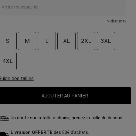
19 char. max
S
M
L
XL
2XL
3XL
4XL
Guide des tailles
AJOUTER AU PANIER
Un doute sur la taille à choisir, prenez la taille du dessus.
Livraison OFFERTE
dès 80€ d'achats.