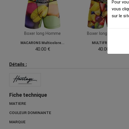
Pour vous
vous cliq
sur le sit
Boxer long Homme
Boxer long Homme
MACARONS Multicolore...
MULTIFRUITS...
40.00 €
40.00 €
Détails :
Fiche technique
MATIERE
COULEUR DOMINANTE
MARQUE