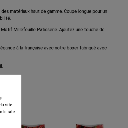
 et des matériaux haut de gamme. Coupe longue pour un
ilité.
Motif Millefeuille Pâtisserie. Ajoutez une touche de
légance à la française avec notre boxer fabriqué avec
l.
s
u site.
 le site