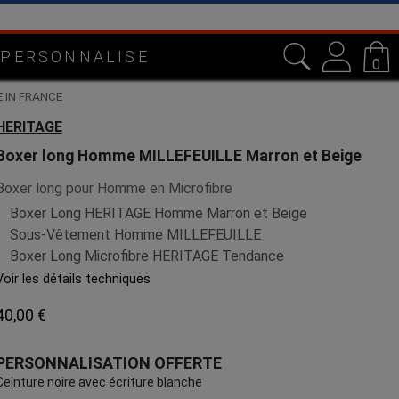
otre atelier en Lorraine
 PERSONNALISE
0
E IN FRANCE
HERITAGE
Boxer long Homme MILLEFEUILLE Marron et Beige
Boxer long pour Homme en Microfibre
Boxer Long HERITAGE Homme Marron et Beige
Sous-Vêtement Homme MILLEFEUILLE
Boxer Long Microfibre HERITAGE Tendance
Voir les détails techniques
40,00 €
PERSONNALISATION OFFERTE
Ceinture noire avec écriture blanche