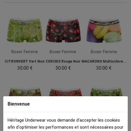
Boxer Femme
Boxer Femme
Boxer Femme
CITRONVERT Vert Noir
CERISES Rouge Noir
MACARONS Multicolore...
30.00 €
30.00 €
30.00 €
Bienvenue
Héritage Underwear vous demande d'accepter les cookies
Boxer Femme
Boxer Femme
Boxer Femme
afin d'optimiser les performances et sont nécessaires pour
JOUEUSE TENNIS...
PIMENTS Rouge Vert
KIWIS Vert Blanc