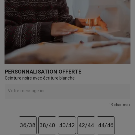
PERSONNALISATION OFFERTE
Ceinture noire avec écriture blanche
19 char. max
36/38
38/40
40/42
42/44
44/46