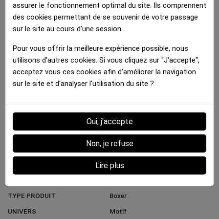
assurer le fonctionnement optimal du site. Ils comprennent
30.00 €
30.00 €
30.00 €
des cookies permettant de se souvenir de votre passage
sur le site au cours d'une session.
Détails :
Pour vous offrir la meilleure expérience possible, nous
utilisons d'autres cookies. Si vous cliquez sur "J'accepte",
acceptez vous ces cookies afin d'améliorer la navigation
sur le site et d'analyser l'utilisation du site ?
Fiche technique
MATIERE
Microfibre
COULEUR DOMINANTE
Marron
Oui, j'accepte
MARQUE
HERITAGE
Non, je refuse
STYLE
Tendance
GENRE
Femme
Lire plus
COULEUR DIFFERENCIANTE
Kaki
TYPE PRODUIT
Boxer
UNIVERS
Motif