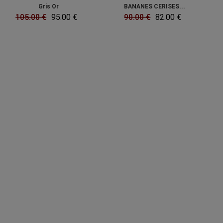
Gris Or
BANANES CERISES...
105.00 €
95.00 €
90.00 €
82.00 €