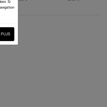
ies. Si
navigation
E PLUS