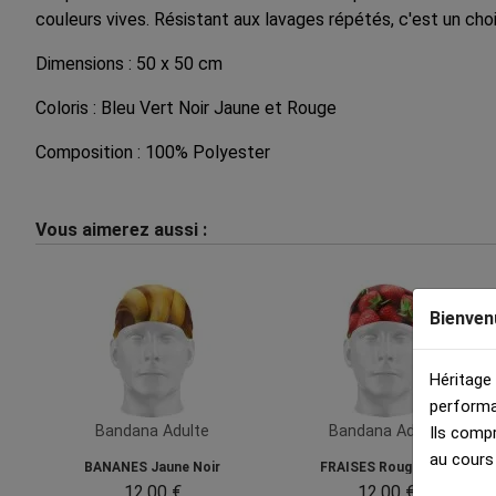
couleurs vives. Résistant aux lavages répétés, c'est un choi
Dimensions : 50 x 50 cm
Coloris : Bleu Vert Noir Jaune et Rouge
Composition : 100% Polyester
Vous aimerez aussi :
Bienven
Héritage
performa
Bandana Adulte
Bandana Adulte
Ils comp
au cours
BANANES Jaune Noir
FRAISES Rouge Vert
12.00 €
12.00 €