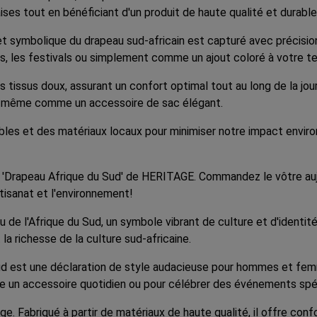
es tout en bénéficiant d'un produit de haute qualité et durable
 et symbolique du drapeau sud-africain est capturé avec précisi
els, les festivals ou simplement comme un ajout coloré à votre t
s tissus doux, assurant un confort optimal tout au long de la jou
 ou même comme un accessoire de sac élégant.
bles et des matériaux locaux pour minimiser notre impact envi
a 'Drapeau Afrique du Sud' de HERITAGE. Commandez le vôtre auj
artisanat et l'environnement!
de l'Afrique du Sud, un symbole vibrant de culture et d'identité
 la richesse de la culture sud-africaine.
Sud est une déclaration de style audacieuse pour hommes et f
 un accessoire quotidien ou pour célébrer des événements spécia
. Fabriqué à partir de matériaux de haute qualité, il offre conf