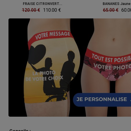
FRAISE CITRONVERT...
BANANES Jaune 
120.00 €
110.00 €
65.00 €
60.0