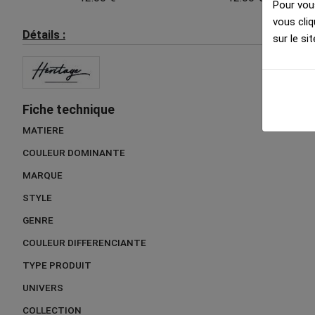
Pour vous
vous cliq
Détails :
sur le sit
Fiche technique
MATIERE
COULEUR DOMINANTE
MARQUE
STYLE
GENRE
COULEUR DIFFERENCIANTE
TYPE PRODUIT
UNIVERS
COLLECTION