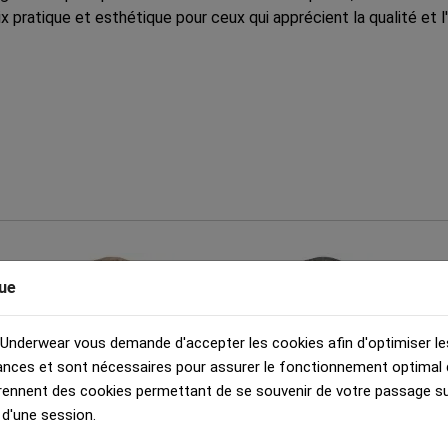
x pratique et esthétique pour ceux qui apprécient la qualité et l'
ue
 Underwear vous demande d'accepter les cookies afin d'optimiser le
nces et sont nécessaires pour assurer le fonctionnement optimal d
Bandana Adulte
Bandana Adulte
rennent des cookies permettant de se souvenir de votre passage sur
 d'une session.
JOUEUSE TENNIS...
BOUTEILLES VIN...
12.00 €
12.00 €