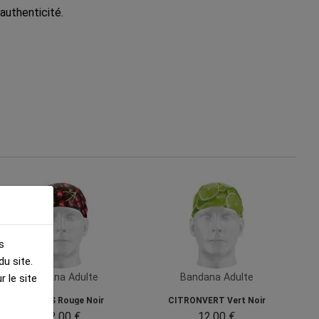
authenticité.
s
u site.
Bandana Adulte
Bandana Adulte
 le site
CERISES Rouge Noir
CITRONVERT Vert Noir
12.00 €
12.00 €