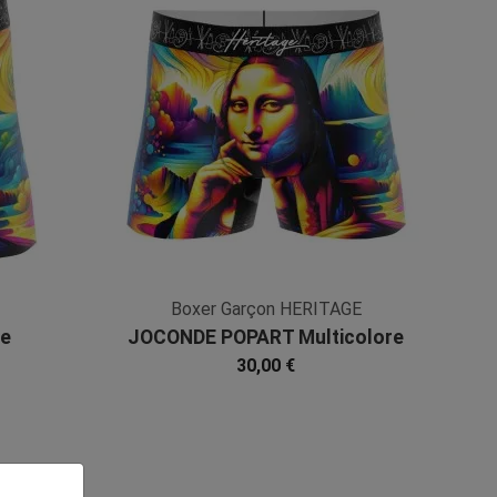
Boxer Garçon HERITAGE
re
JOCONDE POPART Multicolore
Jaune Microfibre
30,00 €