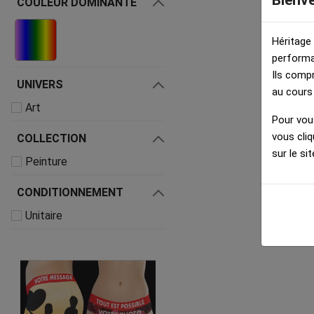
Bienv
COULEUR DOMINANTE
Héritage
performa
Ils comp
UNIVERS
au cours
Art
Pour vous
vous cliq
COLLECTION
sur le sit
Peinture
CONDITIONNEMENT
Unitaire