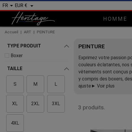


EUR €
FR
HOMME
Accueil
ART
PEINTURE
TYPE PRODUIT
PEINTURE
Boxer
Exprimez votre passion pou
couleurs éclatantes, nos 
TAILLE
vêtements sont conçus pou
y compris des boxers, des 
S
M
L
ajuste
► Voir plus
XL
2XL
3XL
3 produits.
4XL