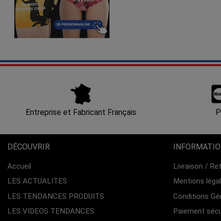
Entreprise et Fabricant Français
P
DÉCOUVRIR
INFORMATI
Accueil
Livraison / Re
LES ACTUALITES
Mentions léga
LES TENDANCES PRODUITS
Conditions Gé
LES VIDEOS TENDANCES
Paiement sécu