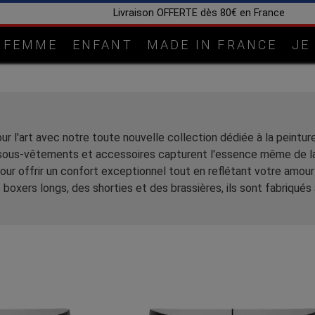
Livraison OFFERTE dès 80€ en France
FEMME
ENFANT
MADE IN FRANCE
JE
r l'art avec notre toute nouvelle collection dédiée à la peinture
sous-vêtements et accessoires capturent l'essence même de la c
r offrir un confort exceptionnel tout en reflétant votre amour p
boxers longs, des shorties et des brassières, ils sont fabriqués 