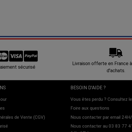
Livraison offerte en France à
aiement sécurisé
d'achats.
ONS
BESOIN D'AIDE ?
tour
Vous êtes perdu ? Consultez le 
les
Foire aux questions
nérales de Vente (CGV)
Nous contacter par email 24H/
risé
Nous contacter au 03 83 77 4