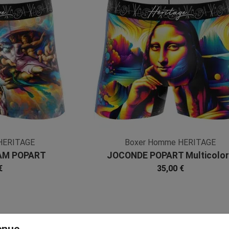
HERITAGE
Boxer Homme HERITAGE
AM POPART
JOCONDE POPART Multicolo
 Microfibre
Jaune Microfibre
€
35,00 €