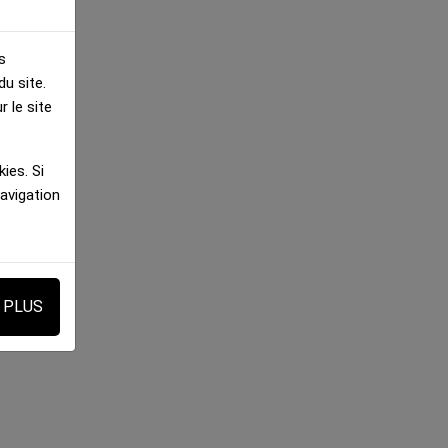
s
u site.
 le site
ies. Si
navigation
E PLUS