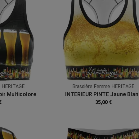
e HERITAGE
Brassière Femme HERITAGE
ir Multicolore
INTERIEUR PINTE Jaune Blan
bre
Microfibre
€
35,00 €