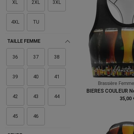
XL
2XL
3XL
4XL
TU
TAILLE FEMME
36
37
38
39
40
41
Brassière Femm
BIERES COULEUR No
42
43
44
Microfi
35,00 
45
46