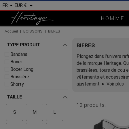


EUR €
FR
HOMME
Accueil
BOISSONS
BIERES
TYPE PRODUIT
BIERES
Bandana
Plongez dans l'univers ra
Boxer
de la marque Heritage. Qu
Boxer Long
brassières, tours de cou 
Brassière
vêtements et accessoires 
ajustement
► Voir plus
Shorty
TAILLE
12 produits.
S
M
L