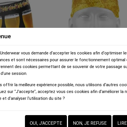
enue
 Underwear vous demande d'accepter les cookies afin d'optimiser le
nces et sont nécessaires pour assurer le fonctionnement optimal d
rennent des cookies permettant de se souvenir de votre passage sur
HERITAGE
Bandana Adulte HERITAGE
 d'une session.
ir Multicolore
INTERIEUR PINTE Jaune Blan
bre
Microfibre
 offrir la meilleure expérience possible, nous utilisons d'autres cook
€
12,00 €
uez sur "J'accepte", acceptez vous ces cookies afin d'améliorer la 
e et d'analyser l'utilisation du site ?
OUI, J'ACCEPTE
NON, JE REFUSE
LIR