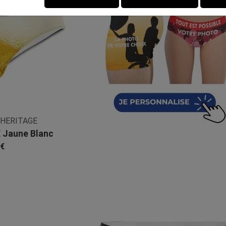
 HERITAGE
 Jaune Blanc
ibre
 €